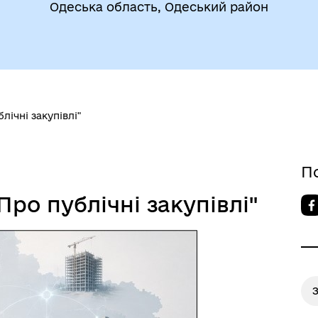
ВЕТЕРАНАМ
Одеська область, Одеський район
очі групи, комісії)
лічні закупівлі"
До уваги внутрішньо
цеві податки та збори
П
переміщених осіб
ро публічні закупівлі"