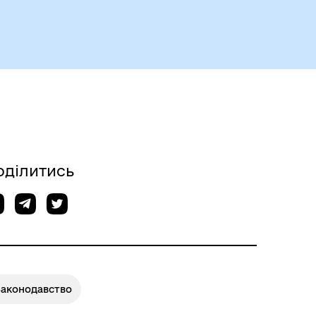
Чорноморськ туристичний
Безбар’єрний простір
оділитись
Законодавство