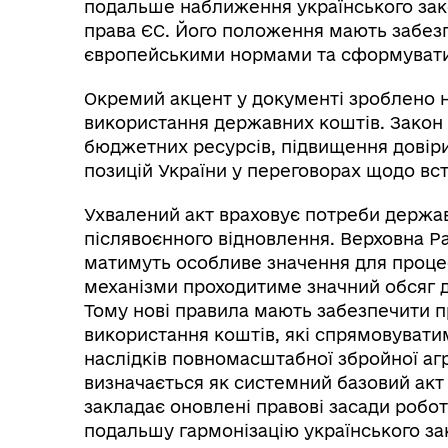
подальше наближення українського зако
права ЄС. Його положення мають забезп
європейськими нормами та сформувати 
Окремий акцент у документі зроблено н
використання державних коштів. Закон 
бюджетних ресурсів, підвищення довіри
позицій України у переговорах щодо вст
Ухвалений акт враховує потреби держав
післявоєнного відновлення. Верховна Ра
матимуть особливе значення для процесі
механізми проходитиме значний обсяг 
Тому нові правила мають забезпечити 
використання коштів, які спрямовувати
наслідків повномасштабної збройної агр
визначається як системний базовий акт 
закладає оновлені правові засади робот
подальшу гармонізацію українського з