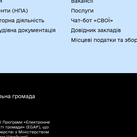
и
Вакансії
нти (НПА)
Послуги
торна діяльність
Чат-бот «СВОЇ»
удівна документація
Довідник закладів
Місцеві податки та збо
льна громада
ї Програми «Електронне
сті громади» (EGAP), що
нерстві з Міністерством
мки Швейцарії.