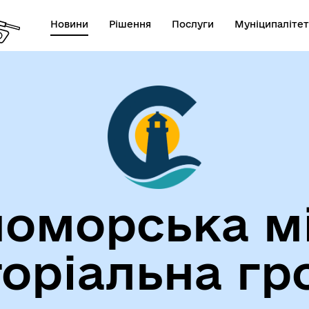
Новини
Рішення
Послуги
Муніципалітет
лічна інформація
Герої не вмирають!
оморська м
торіальна гр
егіальні органи (ради,