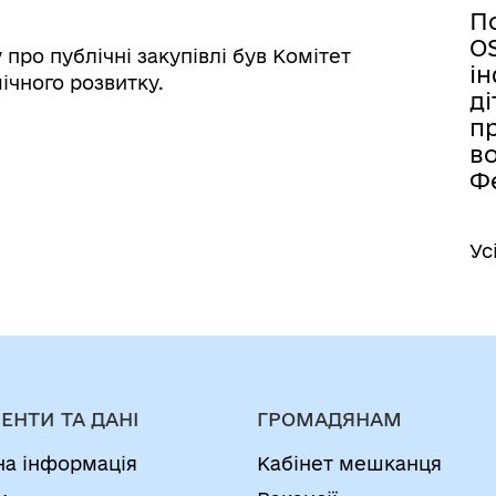
П
O
про публічні закупівлі був Комітет
ін
ічного розвитку.
ді
п
во
Ф
Ус
ЕНТИ ТА ДАНІ
ГРОМАДЯНАМ
на інформація
Кабінет мешканця