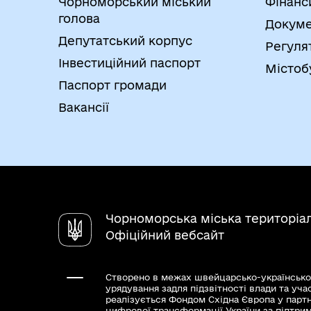
Чорноморський міський
Фінанс
голова
Докуме
Депутатський корпус
Регуля
Інвестиційний паспорт
Містоб
Паспорт громади
Вакансії
Чорноморська міська територіа
Офіційний вебсайт
Створено в межах швейцарсько-українсько
урядування задля підзвітності влади та уча
реалізується Фондом Східна Європа у парт
цифрової трансформації України за підтри