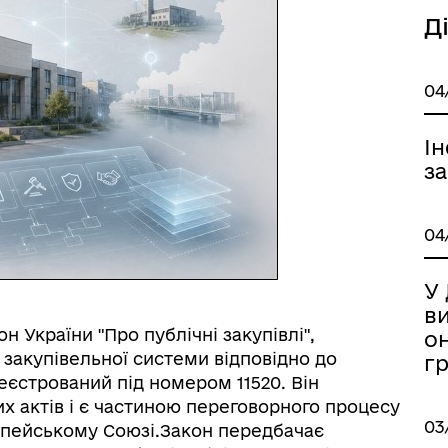
Д
04
І
за
04
У
в
 України "Про публічні закупівлі",
о
закупівельної системи відповідно до
г
еєстрований під номером 11520. Він
х актів і є частиною переговорного процесу
03
опейському Союзі.Закон передбачає