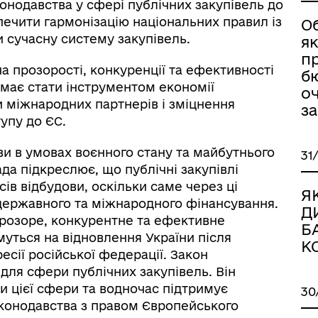
нодавства у сфері публічних закупівель до
ечити гармонізацію національних правил із
О
сучасну систему закупівель.
я
пр
а прозорості, конкуренції та ефективності
б
має стати інструментом економії
оч
 міжнародних партнерів і зміцнення
за
упу до ЄС.
и в умовах воєнного стану та майбутнього
31
да підкреслює, що публічні закупівлі
в відбудови, оскільки саме через ці
Я
державного та міжнародного фінансування.
Д
прозоре, конкурентне та ефективне
Б
муться на відновлення України після
К
есії російської федерації. Закон
для сфери публічних закупівель. Він
и цієї сфери та водночас підтримує
30
аконодавства з правом Європейського