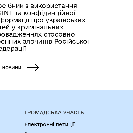
осібник з використання
SINT та конфіденційної
формації про українських
тей у кримінальних
ровадженнях стосовно
єнних злочинів Російської
едерації
і новини
ГРОМАДСЬКА УЧАСТЬ
Електронні петиції