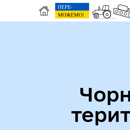
Міська рада
Пуб
Чорн
тери
Кол