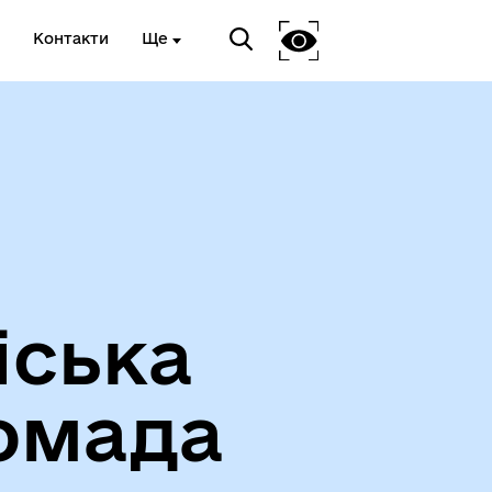
Контакти
Ще
Про громаду
іська
омада