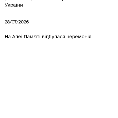
України
28/07/2026
На Алеї Пам’яті відбулася церемонія
покладання квітів з нагоди Дня
вшанування пам’яті Захисників і
Захисниць України
15/07/2026
Сьогодні на Алеї Пам’яті відбулась
урочиста церемонія покладання квітів з
нагоди відзначення Дня Української
Державності.