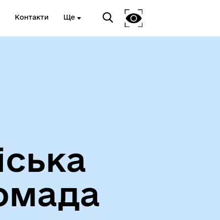
Контакти
Ще
Про громаду
іська
омада