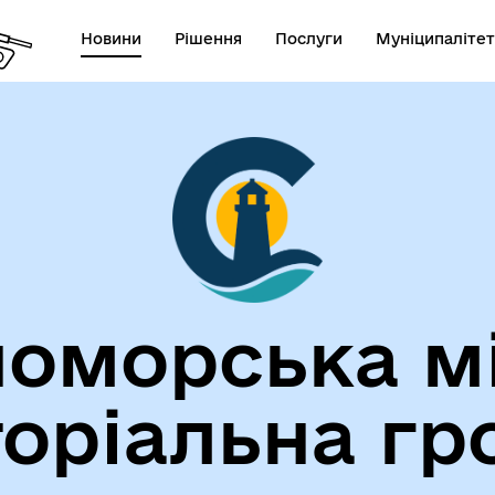
Новини
Рішення
Послуги
Муніципалітет
лічна інформація
Герої не вмирають!
оморська м
торіальна гр