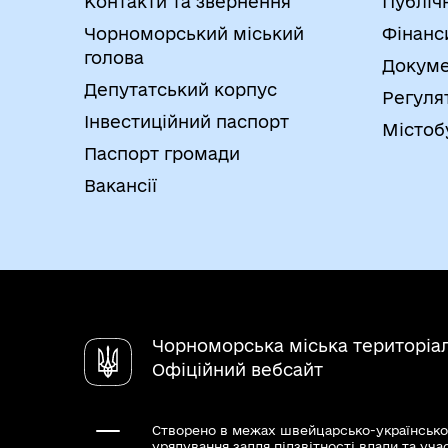
Контакти та звернення
Публіч
Чорноморський міський
Фінанс
голова
Докуме
Депутатський корпус
Регуля
Інвестиційний паспорт
Містоб
Паспорт громади
Вакансії
Чорноморська міська територіа
Офіційний вебсайт
Створено в межах швейцарсько-українсько
урядування задля підзвітності влади та уча