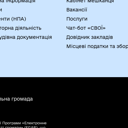
на інформація
Кабінет мешканця
и
Вакансії
нти (НПА)
Послуги
торна діяльність
Чат-бот «СВОЇ»
удівна документація
Довідник закладів
Місцеві податки та збо
льна громада
ї Програми «Електронне
сті громади» (EGAP), що