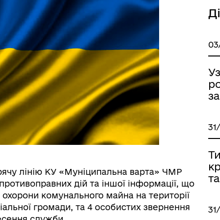
Д
03
У
р
за
31
Т
к
гарячу лінію КУ «Муніципальна варта» ЧМР
та
противоправних дій та іншої інформації, що
, охорони комунального майна на території
альної громади, та 4 особистих звернення
31
есення служби.