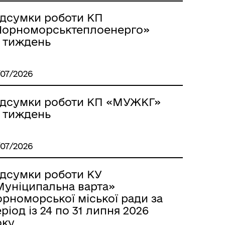
ідсумки роботи КП
Чорноморськтеплоенерго»
а тиждень
/07/2026
ідсумки роботи КП «МУЖКГ»
а тиждень
/07/2026
ідсумки роботи КУ
Муніципальна варта»
рноморської міської ради за
ріод із 24 по 31 липня 2026
оку