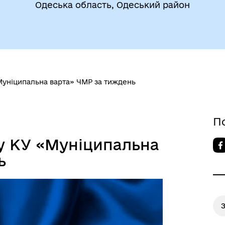
Одеська область, Одеський район
егіальні органи (ради,
ВЕТЕРАНАМ
очі групи, комісії)
Муніципальна варта» ЧМР за тиждень
П
у КУ «Муніципальна
ь
До уваги внутрішньо
цеві податки та збори
переміщених осіб
З