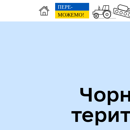
Міська рада
Пуб
Чорн
тери