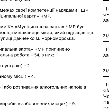
П
 межах своєї компетенції нарядами ГШР
«
іципальної варти» ЧМР.
з
иками КУ «Муніципальна варта» ЧМР був
ліції мешканець міста, який підпадав під
31
 вулиці Данченко м. Чорноморська.
П
ципальна варта» ЧМР припинено
з
льна робота – 54, з них:
гоустрою) – 2.
31
ному місці) – 4.
П
ані або розпивання алкогольних напоїв в
«
Чо
пе
 виробів в заборонених місцях) – 9.
р