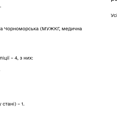
.
Ус
та Чорноморська (МУЖКГ, медична
ії – 4, з них:
.
стані) – 1.