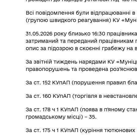
Всі повідомлення були відпрацюванні в
(групою швидкого реагування) КУ «Мун
31.05.2026 року близько 16:30 працівн
затриманий та переданий працівникам по
опис за підозрою в скоєнні грабежу на
За звітній тиждень нарядами КУ «Муні
правопорушень та проведена роз’яснюва
За ст. 152 КУпАП (порушення правил бла
За ст. 160 КУпАП (торгівля в невстановле
За ст. 178 ч 1 КУпАП (поява в п'яному ст
громадському місці) – 35.
За ст. 175 ч 1 КУпАП (куріння тютюнових