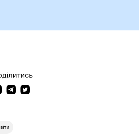
Чорноморськ туристичний
оділитись
Безбар’єрний простір
віти