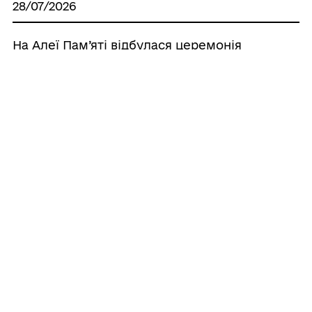
28/07/2026
На Алеї Пам’яті відбулася церемонія
покладання квітів з нагоди Дня
вшанування пам’яті Захисників і
Захисниць України
27/07/2026
МАЙСТЕР-КЛАС “КОЛІР ТА ЕМОЦІЇ —
ТВОРЧА СВОБОДА”
Усі новини
ГРОМАДА