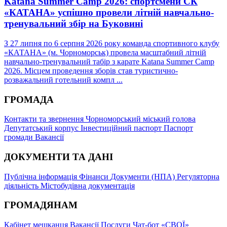
Katana Summer Camp 2026: спортсмени СК
«КАТАНА» успішно провели літній навчально-
тренувальний збір на Буковині
З 27 липня по 6 серпня 2026 року команда спортивного клубу
«КАТАНА» (м. Чорноморськ) провела масштабний літній
навчально-тренувальний табір з карате Katana Summer Camp
2026. Місцем проведення зборів став туристично-
розважальний готельний компл ...
ГРОМАДА
Контакти та звернення
Чорноморський міський голова
Депутатський корпус
Інвестиційний паспорт
Паспорт
громади
Вакансії
ДОКУМЕНТИ ТА ДАНІ
Публічна інформація
Фінанси
Документи (НПА)
Регуляторна
діяльність
Містобудівна документація
ГРОМАДЯНАМ
Кабінет мешканця
Вакансії
Послуги
Чат-бот «СВОЇ»