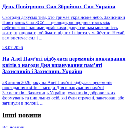
День Повітряних Сил Збройних Сил України
Сьогодні дякуємо тим, хто тримає українське небо. Захисники
Повітряних Сил ЗСУ — це люди, які щодня стоять між
небезпекою і нашими домівками, даруючи нам можливість
жити, працювати, обіймати рідних і вірити у майбутнє. Нехай
вам вистачає сил і ...
28.07.2026
На Алеї Пам’яті відбулася церемонія покладання
квітів з нагоди Дня вшанування пам’яті
Захисників і Захисниць України
28 липня 2026 року на Алеї Пам’яті відбулася церемонія
покладання квітів з нагоди Дня вшанування пам’яті
Захисників і Захисниць України, учасників добровольчих
формувань та цивільних осіб, які були страчені, закатовані або
загинули в полоні. ...
Інші новини
Всі новини