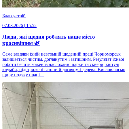
Благоустрій
07.08.2026 | 15:52
Люди, які щодня роблять наше місто
красивішим 🌿
Саме завдяки їхній невтомній щоденній праці Чорноморськ
залишається чистим, доглянутим і затишним. Результат їхньої
роботи бачить кожен із нас: охайні парки та сквери, квітучі
клумби, підстрижені газони й доглянуті дерева. Висловлюємо
щиру подяку праці ...