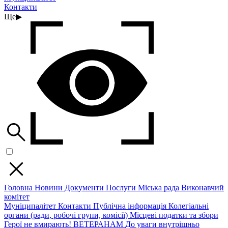
Контакти
Ще
▶
Головна
Новини
Документи
Послуги
Міська рада
Виконавчий
комітет
Муніципалітет
Контакти
Публічна інформація
Колегіальні
органи (ради, робочі групи, комісії)
Місцеві податки та збори
Герої не вмирають!
ВЕТЕРАНАМ
До уваги внутрішньо