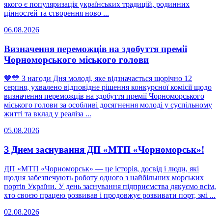
якого є популяризація українських традицій, родинних
цінностей та створення ново ...
06.08.2026
Визначення переможців на здобуття премії
Чорноморського міського голови
💙💛 З нагоди Дня молоді, яке відзначається щорічно 12
серпня, ухвалено відповідне рішення конкурсної комісії щодо
визначення переможців на здобуття премії Чорноморського
міського голови за особливі досягнення молоді у суспільному
житті та вклад у реаліза ...
05.08.2026
З Днем заснування ДП «МТП «Чорноморськ»!
ДП «МТП «Чорноморськ» — це історія, досвід і люди, які
щодня забезпечують роботу одного з найбільших морських
портів України. У день заснування підприємства дякуємо всім,
хто своєю працею розвивав і продовжує розвивати порт, змі ...
02.08.2026