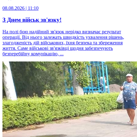
08.08.2026 | 11:10
З Днем військ зв'язку!
На полі бою надійний зв'язок нерідко визначає результат
операції. Від нього залежать швидкість ухвалення рішень,
злагодженість дій військових, їхня безпека та збереження
життя. Саме військові зв'язківці щодня забезпечують
безперебійну комунікацію, ...