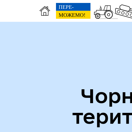
Міська рада
Пуб
Чорн
тери