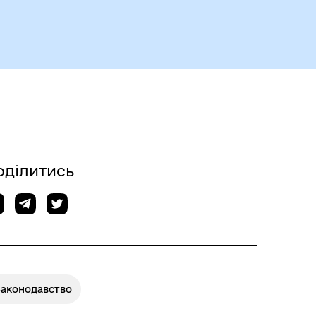
Чорноморськ туристичний
оділитись
Законодавство