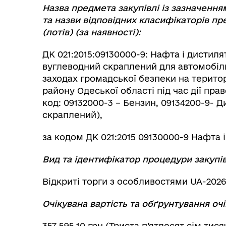
Назва предмета закупівлі із зазначенн
та назви відповідних класифікаторів пре
(лотів) (за наявності):
ДК 021:2015:09130000-9: Нафта і дистиля
вуглеводний скраплений для автомобіль
заходах громадської безпеки на терито
району Одеської області під час дії пра
код: 09132000-3 – Бензин, 09134200-9- 
скраплений),
за кодом ДК 021:2015 09130000-9 Нафта і
Вид та ідентифікатор процедури закупів
Відкриті торги з особливостями UA-2026
Очікувана вартість та обґрунтування очі
357 595,10 грн (Триста п’ятдесят сім тися