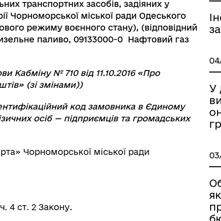
них транспортних засобів, задіяних у
рії Чорноморської міської ради Одеського
І
вового режиму воєнного стану), (відповідний
за
Дизельне паливо, 09133000-0 Нафтовий газ
04
 Кабміну № 710 від 11.10.2016 «Про
ів» (зі змінами))
У
в
ентифікаційний код замовника в Єдиному
о
зичних осіб — підприємців та громадських
г
рта» Чорноморської міської ради
03
О
я
пр
. 4 ст. 2 Закону
.
б