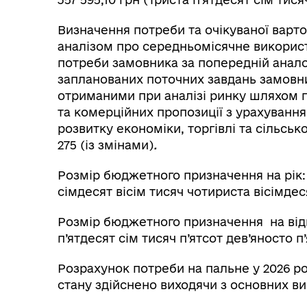
Визначення потреби та очікуваної варт
аналізом про середньомісячне викорис
потреби замовника за попередній анало
запланованих поточних завдань замовни
отриманими при аналізі ринку шляхом п
та комерційних пропозиції з урахування
розвитку економіки, торгівлі та сільськ
275 (із змінами)
.
Розмір бюджетного призначення на рік: 
сімдесят вісім тисяч чотириста вісімдеся
Розмір бюджетного призначення на відпо
п’ятдесят сім тисяч п’ятсот дев’яносто п’
Розрахунок потреби на пальне у 2026 ро
стану здійснено виходячи з основних в