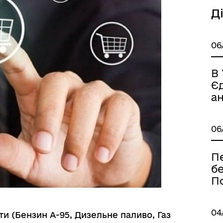
цеві податки та збори
переміщених осіб
Д
06
В
Є
а
06
П
бе
П
04
ти (Бензин А-95, Дизельне паливо, Газ