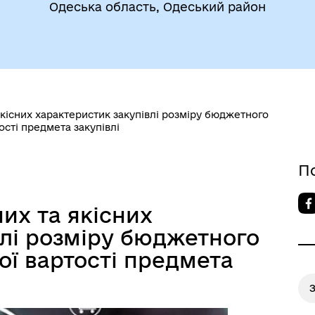
Одеська область, Одеський район
егіальні органи (ради,
ВЕТЕРАНАМ
очі групи, комісії)
якісних характеристик закупівлі розміру бюджетного
ості предмета закупівлі
П
их та якісних
влі розміру бюджетного
ої вартості предмета
До уваги внутрішньо