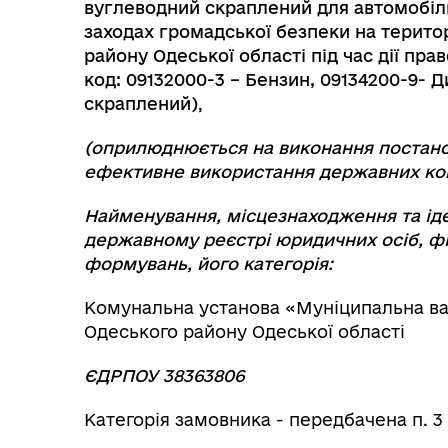
вуглеводний скраплений для автомобіль
заходах громадської безпеки на терито
району Одеської області під час дії пра
код: 09132000-3 – Бензин, 09134200-9- 
скраплений)
,
(оприлюднюється на виконання постанови
ефективне використання державних кошт
Найменування, місцезнаходження та ід
державному реєстрі юридичних осіб, фі
формувань, його категорія:
Комунальна установа «Муніципальна ва
Одеського району Одеської області
ЄДРПОУ 38363806
Категорія замовника - передбачена п. 3 ч