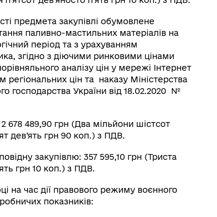
ості предмета закупівлі обумовлене
тання паливно-мастильних матеріалів на
гічний період та з урахуванням
ка, згідно з діючими ринковими цінами
орівняльного аналізу цін у мережі Інтернет
м регіональних цін та
наказу Міністерства
ого господарства України від 18.02.2020 №
2 678 489,90 грн (Два мільйони шістсот
т дев’ять грн 90 коп.) з ПДВ.
відну закупівлю: 357 595,10 грн (Триста
ять грн 10 коп.) з ПДВ.
ці на час дії правового режиму воєнного
иробничих показників: