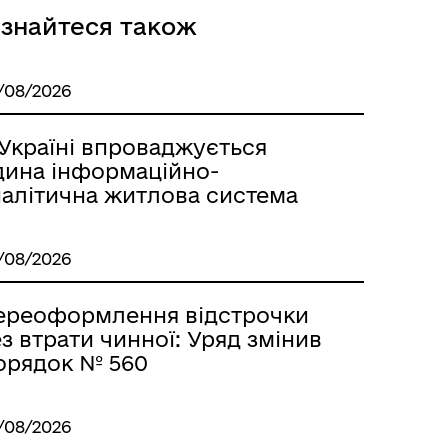
Безбар’єрний простір
ізнайтеся також
/08/2026
 Україні впроваджується
дина інформаційно-
налітична житлова система
/08/2026
ереоформлення відстрочки
з втрати чинної: Уряд змінив
орядок № 560
/08/2026