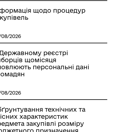
нформація щодо процедур
купівель
/08/2026
 Державному реєстрі
иборців щомісяця
новлюють персональні дані
ромадян
/08/2026
бґрунтування технічних та
кісних характеристик
едмета закупівлі розміру
юджетного призначення,