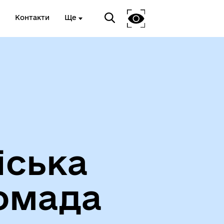
Контакти
Ще
Про громаду
іська
омада