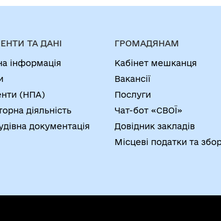
ЕНТИ ТА ДАНІ
ГРОМАДЯНАМ
на інформація
Кабінет мешканця
и
Вакансії
нти (НПА)
Послуги
торна діяльність
Чат-бот «СВОЇ»
удівна документація
Довідник закладів
Місцеві податки та збо