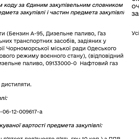
ям коду за Єдиним закупівельним словником
оч
дмета закупівлі і частин предмета закупівлі
за
Ус
ти (Бензин А-95, Дизельне паливо, Газ
них транспортних засобів, задіяних у
рії Чорноморської міської ради Одеського
вового режиму воєнного стану), (відповідний
Дизельне паливо, 09133000-0 Нафтовий газ
 дистиляти.
лі:
-06-12-009617-a
куваної вартості предмета закупівлі:
ч п’ятсот дев’яносто п’ять грн 10 коп.) з ПДВ.