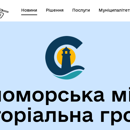
Новини
Рішення
Послуги
Муніципалітет
лічна інформація
Герої не вмирають!
оморська м
торіальна гр