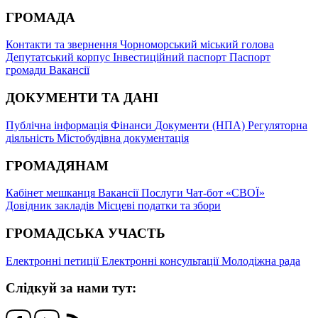
ГРОМАДА
Контакти та звернення
Чорноморський міський голова
Депутатський корпус
Інвестиційний паспорт
Паспорт
громади
Вакансії
ДОКУМЕНТИ ТА ДАНІ
Публічна інформація
Фінанси
Документи (НПА)
Регуляторна
діяльність
Містобудівна документація
ГРОМАДЯНАМ
Кабінет мешканця
Вакансії
Послуги
Чат-бот «СВОЇ»
Довідник закладів
Місцеві податки та збори
ГРОМАДСЬКА УЧАСТЬ
Електронні петиції
Електронні консультації
Молодіжна рада
Слідкуй за нами тут: