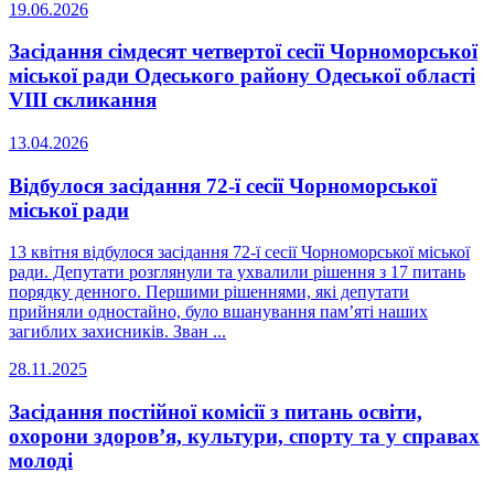
19.06.2026
Засідання сімдесят четвертої сесії Чорноморської
міської ради Одеського району Одеської області
VIII скликання
13.04.2026
Відбулося засідання 72-ї сесії Чорноморської
міської ради
13 квітня відбулося засідання 72-ї сесії Чорноморської міської
ради. Депутати розглянули та ухвалили рішення з 17 питань
порядку денного. Першими рішеннями, які депутати
прийняли одностайно, було вшанування пам’яті наших
загиблих захисників. Зван ...
28.11.2025
Засідання постійної комісії з питань освіти,
охорони здоров’я, культури, спорту та у справах
молоді