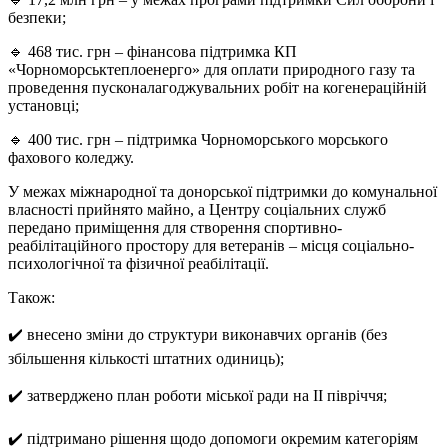
безпеки;
🔹 468 тис. грн – фінансова підтримка КП
«Чорноморськтеплоенерго» для оплати природного газу та
проведення пусконалагоджувальних робіт на когенераційній
установці;
🔹 400 тис. грн – підтримка Чорноморського морського
фахового коледжу.
У межах міжнародної та донорської підтримки до комунальної
власності прийнято майно, а Центру соціальних служб
передано приміщення для створення спортивно-
реабілітаційного простору для ветеранів – місця соціально-
психологічної та фізичної реабілітації.
Також:
✔️ внесено зміни до структури виконавчих органів (без
збільшення кількості штатних одиниць);
✔️ затверджено план роботи міської ради на ІІ півріччя;
✔️ підтримано рішення щодо допомоги окремим категоріям