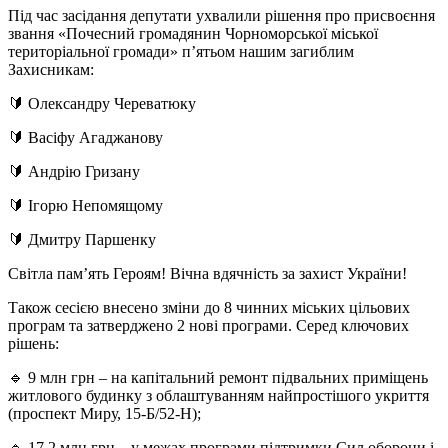
Під час засідання депутати ухвалили рішення про присвоєння
звання «Почесний громадянин Чорноморської міської
територіальної громади» п’ятьом нашим загиблим
Захисникам:
🔰 Олександру Череватюку
🔰 Васіфу Агаджанову
🔰 Андрію Гризану
🔰 Ігорю Непомящому
🔰 Дмитру Паршенку
Світла пам’ять Героям! Вічна вдячність за захист України!
Також сесією внесено зміни до 8 чинних міських цільових
програм та затверджено 2 нові програми. Серед ключових
рішень:
🔹 9 млн грн – на капітальний ремонт підвальних приміщень
житлового будинку з облаштуванням найпростішого укриття
(проспект Миру, 15-Б/52-Н);
🔹 17,2 млн грн – у межах програми підтримки Сил оборони і