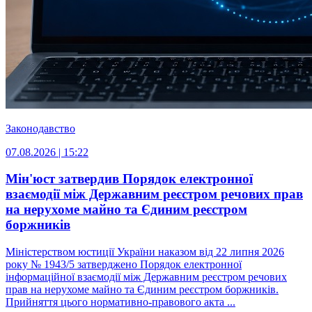
Законодавство
07.08.2026 | 15:22
Мін'юст затвердив Порядок електронної
взаємодії між Державним реєстром речових прав
на нерухоме майно та Єдиним реєстром
боржників
Міністерством юстиції України наказом від 22 липня 2026
року № 1943/5 затверджено Порядок електронної
інформаційної взаємодії між Державним реєстром речових
прав на нерухоме майно та Єдиним реєстром боржників.
Прийняття цього нормативно-правового акта ...