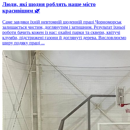
Люди, які щодня роблять наше місто
красивішим 🌿
Саме завдяки їхній невтомній щоденній праці Чорноморськ
залишається чистим, доглянутим і затишним. Результат їхньої
роботи бачить кожен із нас: охайні парки та сквери, квітучі
клумби, підстрижені газони й доглянуті дерева. Висловлюємо
щиру подяку праці ...