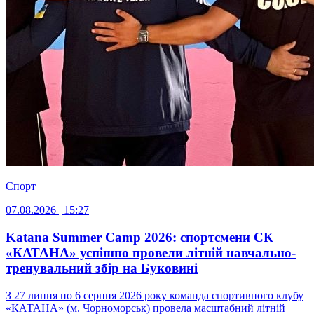
Спорт
07.08.2026 | 15:27
Katana Summer Camp 2026: спортсмени СК
«КАТАНА» успішно провели літній навчально-
тренувальний збір на Буковині
З 27 липня по 6 серпня 2026 року команда спортивного клубу
«КАТАНА» (м. Чорноморськ) провела масштабний літній