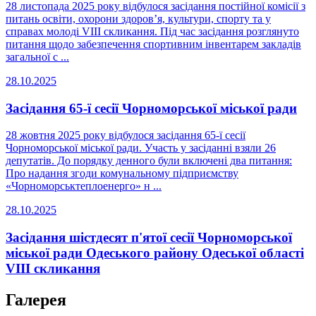
28 листопада 2025 року відбулося засідання постійної комісії з
питань освіти, охорони здоров’я, культури, спорту та у
справах молоді VIII скликання. Під час засідання розглянуто
питання щодо забезпечення спортивним інвентарем закладів
загальної с ...
28.10.2025
Засідання 65-ї сесії Чорноморської міської ради
28 жовтня 2025 року відбулося засідання 65-ї сесії
Чорноморської міської ради. Участь у засіданні взяли 26
депутатів. До порядку денного були включені два питання:
Про надання згоди комунальному підприємству
«Чорноморськтеплоенерго» н ...
28.10.2025
Засідання шістдесят п'ятої сесії Чорноморської
міської ради Одеського району Одеської області
VIII скликання
Галерея