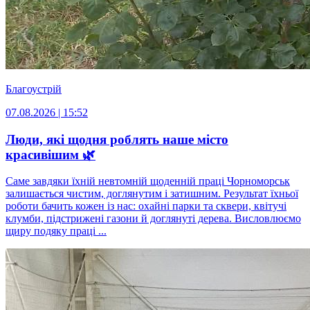
Благоустрій
07.08.2026 | 15:52
Люди, які щодня роблять наше місто
красивішим 🌿
Саме завдяки їхній невтомній щоденній праці Чорноморськ
залишається чистим, доглянутим і затишним. Результат їхньої
роботи бачить кожен із нас: охайні парки та сквери, квітучі
клумби, підстрижені газони й доглянуті дерева. Висловлюємо
щиру подяку праці ...