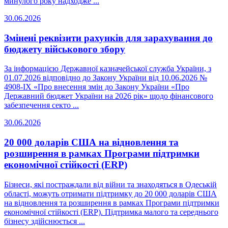
минулого року надходже ...
30.06.2026
Змінені реквізити рахунків для зарахування до
бюджету військового збору
За інформацією Державної казначейської служба України, з
01.07.2026 відповідно до Закону України від 10.06.2026 №
4908-IX «Про внесення змін до Закону України «Про
Державний бюджет України на 2026 рік» щодо фінансового
забезпечення секто ...
30.06.2026
20 000 доларів США на відновлення та
розширення в рамках Програми підтримки
економічної стійкості (ERP)
Бізнеси, які постраждали від війни та знаходяться в Одеській
області, можуть отримати підтримку до 20 000 доларів США
на відновлення та розширення в рамках Програми підтримки
економічної стійкості (ERP). Підтримка малого та середнього
бізнесу здійснюється ...