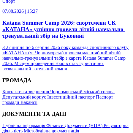
Спорт
07.08.2026 | 15:27
Katana Summer Camp 2026: спортсмени СК
«КАТАНА» успішно провели літній навчально-
тренувальний збір на Буковині
З 27 липня по 6 серпня 2026 року команда спортивного клубу
«КАТАНА» (м. Чорноморськ) провела масштабний літній
навчально-тренувальний табір з карате Katana Summer Camp
2026. Місцем проведення зборів став туристично-
розважальний готельний компл ...
ГРОМАДА
Контакти та звернення
Чорноморський міський голова
Депутатський корпус
Інвестиційний паспорт
Паспорт
громади
Вакансії
ДОКУМЕНТИ ТА ДАНІ
Публічна інформація
Фінанси
Документи (НПА)
Регуляторна
діяльність
Містобудівна документація