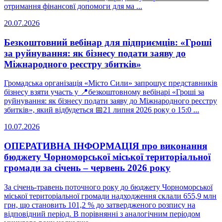
отримання фінансовї допомоги для ма ...
20.07.2026
Безкоштовний вебінар для підприємців: «Гроші
за руйнування: як бізнесу подати заяву до
Міжнародного реєстру збитків»
Громадська організація «Місто Сили» запрошує представників
бізнесу взяти участь у 📍безкоштовному вебінарі «Гроші за
руйнування: як бізнесу подати заяву до Міжнародного реєстру
збитків», який відбудеться 📅21 липня 2026 року о 15:0 ...
10.07.2026
ОПЕРАТИВНА ІНФОРМАЦІЯ про виконання
бюджету Чорноморської міської територіальної
громади за січень – червень 2026 року
За січень-травень поточного року до бюджету Чорноморської
міської територіальної громади надходження склали 655,9 млн
грн, що становить 101,2 % до затвердженого розпису на
відповідний період. В порівнянні з аналогічним періодом