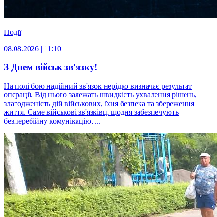
Події
08.08.2026 | 11:10
З Днем військ зв'язку!
На полі бою надійний зв'язок нерідко визначає результат
операції. Від нього залежать швидкість ухвалення рішень,
злагодженість дій військових, їхня безпека та збереження
життя. Саме військові зв'язківці щодня забезпечують
безперебійну комунікацію, ...