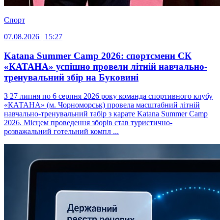
Спорт
07.08.2026 | 15:27
Katana Summer Camp 2026: спортсмени СК
«КАТАНА» успішно провели літній навчально-
тренувальний збір на Буковині
З 27 липня по 6 серпня 2026 року команда спортивного клубу
«КАТАНА» (м. Чорноморськ) провела масштабний літній
навчально-тренувальний табір з карате Katana Summer Camp
2026. Місцем проведення зборів став туристично-
розважальний готельний компл ...