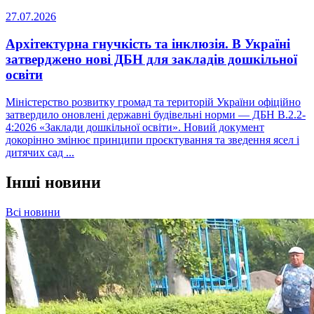
27.07.2026
Архітектурна гнучкість та інклюзія. В Україні
затверджено нові ДБН для закладів дошкільної
освіти
Міністерство розвитку громад та територій України офіційно
затвердило оновлені державні будівельні норми — ДБН В.2.2-
4:2026 «Заклади дошкільної освіти». Новий документ
докорінно змінює принципи проєктування та зведення ясел і
дитячих сад ...
Інші новини
Всі новини