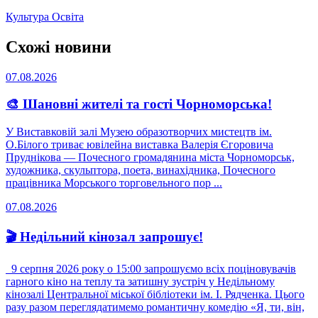
Культура
Освіта
Схожі новини
07.08.2026
🎨 Шановні жителі та гості Чорноморська!
У Виставковій залі Музею образотворчих мистецтв ім.
О.Білого триває ювілейна виставка Валерія Єгоровича
Пруднікова — Почесного громадянина міста Чорноморськ,
художника, скульптора, поета, винахідника, Почесного
працівника Морського торговельного пор ...
07.08.2026
🎬 Недільний кінозал запрошує!
9 серпня 2026 року о 15:00 запрошуємо всіх поціновувачів
гарного кіно на теплу та затишну зустріч у Недільному
кінозалі Центральної міської бібліотеки ім. І. Рядченка. Цього
разу разом переглядатимемо романтичну комедію «Я, ти, він,