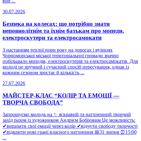
вон ...
30.07.2026
Безпека на колесах: що потрібно знати
неповнолітнім та їхнім батькам про мопеди,
електроскутери та електросамокати
З настанням теплої пори року на дорогах і вулицях
Чорноморської міської територіальної громади значно
побільшало мопедів, електроскутерів та електросамокатів. Для
молоді це зручний і сучасний спосіб пересування, однак із
кожним сезоном зростає й кількість ...
27.07.2026
МАЙСТЕР-КЛАС “КОЛІР ТА ЕМОЦІЇ —
ТВОРЧА СВОБОДА”
Запрошуємо молодь на ✨ яскравий та натхненний творчий
захід разом із художником Андрієм Бобровим Це можливість:
✔виразити свої емоції через колір ✔відчути свободу творчості
✔відкрити нові грані власного натхнення 📅31 липня ⏰15:00
...