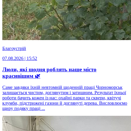
Благоустрій
07.08.2026 | 15:52
Люди, які щодня роблять наше місто
красивішим 🌿
Саме завдяки їхній невтомній щоденній праці Чорноморськ
залишається чистим, доглянутим і затишним. Результат їхньої
роботи бачить кожен із нас: охайні парки та сквери, квітучі
клумби, підстрижені газони й доглянуті дерева. Висловлюємо
щиру подяку праці ...