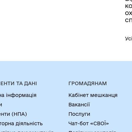
ко
ох
сп
Ус
ЕНТИ ТА ДАНІ
ГРОМАДЯНАМ
на інформація
Кабінет мешканця
и
Вакансії
нти (НПА)
Послуги
торна діяльність
Чат-бот «СВОЇ»