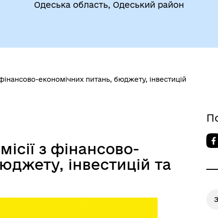
очі групи, комісії)
Одеська область, Одеський район
з фінансово-економічних питань, бюджету, інвестицій
До уваги внутрішньо
цеві податки та збори
переміщених осіб
П
місії з фінансово-
юджету, інвестицій та
і
З