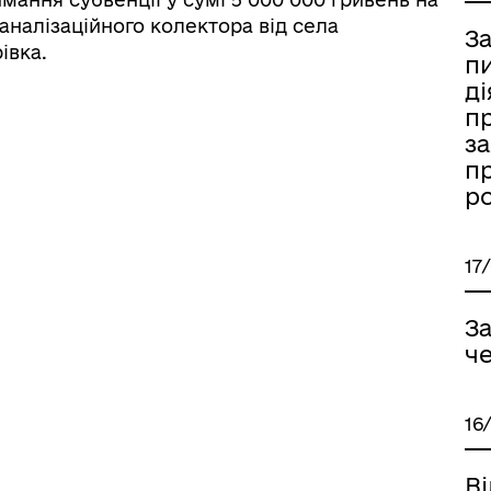
аналізаційного колектора від села
За
івка.
пи
ді
п
за
пр
р
17
За
ч
16
Ві