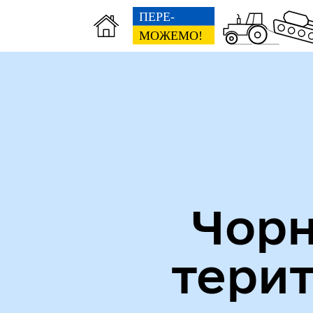
Міська рада
Пуб
Чорн
тери
Кол
Виконавчий комітет