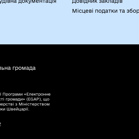
удівна документація
Довідник закладів
Місцеві податки та збо
льна громада
ї Програми «Електронне
сті громади» (EGAP), що
нерстві з Міністерством
мки Швейцарії.
?