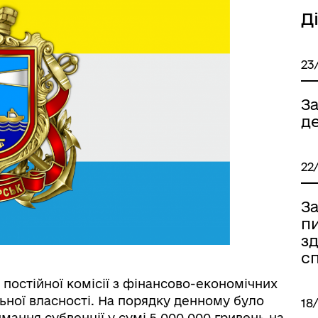
Д
23
З
де
22
За
пи
зд
с
 постійної комісії з фінансово-економічних
ьної власності. На порядку денному було
18
мання субвенції у сумі 5 000 000 гривень на