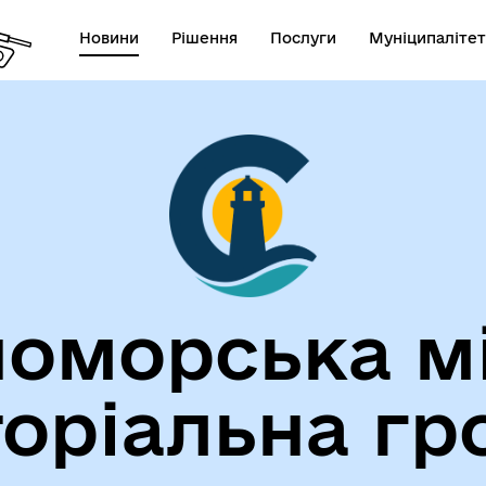
Новини
Рішення
Послуги
Муніципалітет
лічна інформація
Герої не вмирають!
оморська м
торіальна гр
егіальні органи (ради,
ВЕТЕРАНАМ