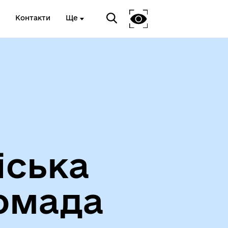
Контакти
Ще
Про громаду
іська
омада
Чорноморськ туристичний