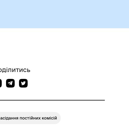
Безбар’єрний простір
оділитись
асідання постійних комісій