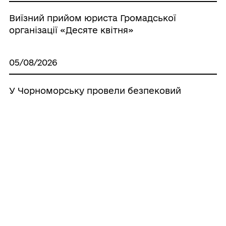
Виїзний прийом юриста Громадської
організації «Десяте квітня»
05/08/2026
У Чорноморську провели безпековий
тренінг із домедичної допомоги
04/08/2026
Запрошуємо на вебінар «Змінено
порядок отримання житлових ваучерів:
нові правила, обмеження і перевірки
отримувачів допомоги»