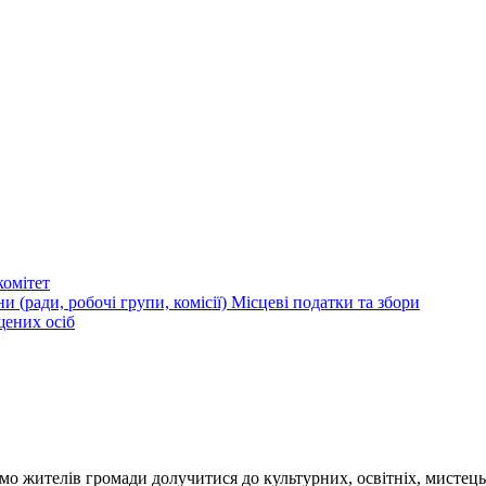
омітет
и (ради, робочі групи, комісії)
Місцеві податки та збори
щених осіб
 громади долучитися до культурних, освітніх, мистецьких т