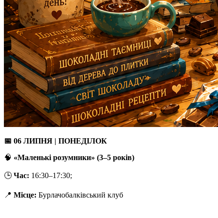
📅
06 ЛИПНЯ | ПОНЕДІЛОК
🧠
«Маленькі розумники» (3–5 років)
🕒
Час:
16:30–17:30;
📍
Місце:
Бурлачобалківський клуб