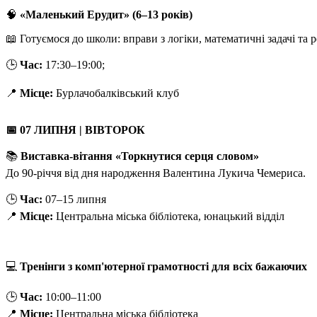
🧠
«Маленький Ерудит» (6–13 років)
📖 Готуємося до школи: вправи з логіки, математичні задачі та р
🕒
Час:
17:30–19:00;
📍
Місце:
Бурлачобалківський клуб
📅
07 ЛИПНЯ | ВІВТОРОК
📚
Виставка-вітання «Торкнутися серця словом»
До 90-річчя від дня народження Валентина Лукича Чемериса.
🕒
Час:
07–15 липня
📍
Місце:
Центральна міська бібліотека, юнацький відділ
💻
Тренінги з комп'ютерної грамотності для всіх бажаючих
🕒
Час:
10:00–11:00
📍
Місце:
Центральна міська бібліотека