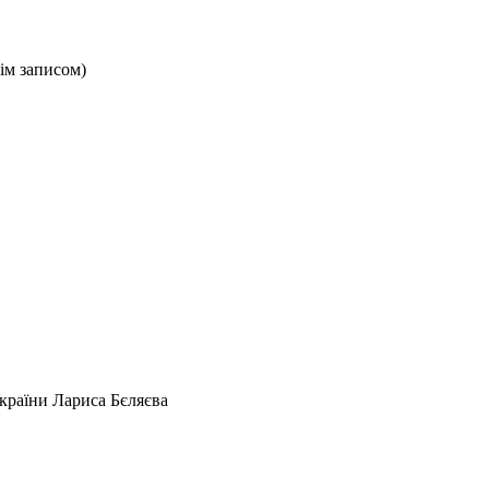
нім записом)
країни Лариса Бєляєва