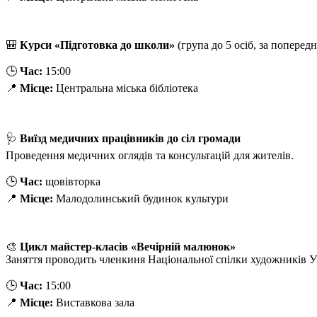
🎒
Курси «Підготовка до школи»
(група до 5 осіб, за поперед
🕒
Час:
15:00
📍
Місце:
Центральна міська бібліотека
🩺
Виїзд медичних працівників до сіл громади
Проведення медичних оглядів та консультацій для жителів.
🕒
Час:
щовівторка
📍
Місце:
Малодолинський будинок культури
🎨
Цикл майстер-класів «Вечірній малюнок»
Заняття проводить членкиня Національної спілки художників У
🕒
Час:
15:00
📍
Місце:
Виставкова зала