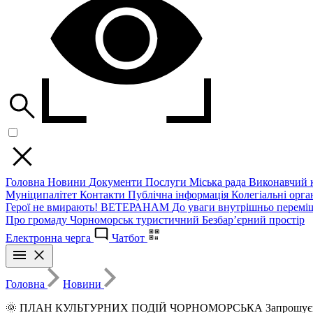
Головна
Новини
Документи
Послуги
Міська рада
Виконавчий к
Муніципалітет
Контакти
Публічна інформація
Колегіальні орган
Герої не вмирають!
ВЕТЕРАНАМ
До уваги внутрішньо перемі
Про громаду
Чорноморськ туристичний
Безбар’єрний простір
Електронна черга
Чатбот
Головна
Новини
🌞 ПЛАН КУЛЬТУРНИХ ПОДІЙ ЧОРНОМОРСЬКА Запрошуємо жителів