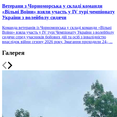
Ветерани з Чорноморська у складі команди
«Вільні Воїни» взяли участь у IV турі чемпіонату
України з волейболу сидячи
Команда ветеранів із Чорноморська у складі команди «Вільні
Воїни» взяла участь у IV турі Чемпіонату України з волейболу
сидячи серед учасників бойових дій та осіб з інвалідністю
внаслідок війни сезону 2026 року. Змагання проходили 24– ...
Галерея