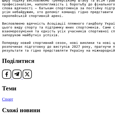
Щиру подяку висловлюємо тренерському штабу та всім грав
професіоналізм, наполегливість і боротьбу до фінального
слова вдячності – батькам спортсменів за постійну підтр
усім небайдужим, хто допоміг команді гідно представити 
європейській спортивній арені.

Висловлюємо вдячність Асоціації пляжного гандболу Украї
цього виду спорту та підтримку юних спортсменів. Саме с
взаєморозуміння та єдність усіх учасників спортивної сп
запорукою майбутніх успіхів.

Попереду новий спортивний сезон, нові виклики та нові ц
розпочинає підготовку до виступів 2027 року, прагнучи п
результати та гідно представляти Україну на міжнародній
Поділитися
Теми
Спорт
Схожі новини