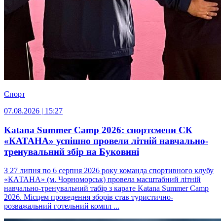
Спорт
07.08.2026 | 15:27
Katana Summer Camp 2026: спортсмени СК
«КАТАНА» успішно провели літній навчально-
тренувальний збір на Буковині
З 27 липня по 6 серпня 2026 року команда спортивного клубу
«КАТАНА» (м. Чорноморськ) провела масштабний літній
навчально-тренувальний табір з карате Katana Summer Camp
2026. Місцем проведення зборів став туристично-
розважальний готельний компл ...