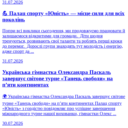
31.07.2026
💪 Палац спорту «Юність» — місце сили для всіх
поколінь
Попри всі виклики сьогодення, ми продовжуємо працювати й
залишаємося відкритими для громади. Діти щодня
тренуються, розвивають свої таланти та роблять перші кроки
до перемог. Дорослі групи знаходять тут молодість і енергію,
адже спорт да ...
31.07.2026
Українська гімнастка Олександра Паскаль
завершує світове турне «Танець свободи» на
п’яти континентах
🌍 Українська гімнастка Олександра Паскаль завершує світове
турне «Танець свободи» на п’яти континентах Палац спорту
«Юність» з гордістю повідомляє про успішне завершення
міжнародного турне нашої вихованки, гімнастки Олекс ...
30.07.2026