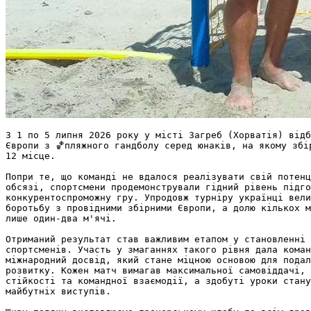
З 1 по 5 липня 2026 року у місті Загреб (Хорватія) відб
Європи з 🏀пляжного гандболу серед юнаків, на якому збір
12 місце.

Попри те, що команді не вдалося реалізувати свій потенц
обсязі, спортсмени продемонстрували гідний рівень підго
конкурентоспроможну гру. Упродовж турніру українці вели
боротьбу з провідними збірними Європи, а долю кількох м
лише один-два м'ячі.

Отриманий результат став важливим етапом у становленні 
спортсменів. Участь у змаганнях такого рівня дала коман
міжнародний досвід, який стане міцною основою для подал
розвитку. Кожен матч вимагав максимальної самовіддачі, 
стійкості та командної взаємодії, а здобуті уроки стану
майбутніх виступів.
