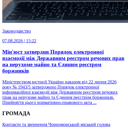
Законодавство
07.08.2026 | 15:22
Мін'юст затвердив Порядок електронної
взаємодії між Державним реєстром речових прав
на нерухоме майно та Єдиним реєстром
боржників
Міністерством юстиції України наказом від 22 липня 2026
року № 1943/5 затверджено Порядок електронної
інформаційної взаємодії між Державним реєстром речових
прав на нерухоме майно та Єдиним реєстром боржників.
Прийняття цього нормативно-правового акта ...
ГРОМАДА
Контакти та звернення
Чорноморський міський голова