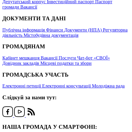
Депутатський корпус
Інвестиційний паспорт
Паспорт
громади
Вакансії
ДОКУМЕНТИ ТА ДАНІ
Публічна інформація
Фінанси
Документи (НПА)
Регуляторна
діяльність
Містобудівна документація
ГРОМАДЯНАМ
Кабінет мешканця
Вакансії
Послуги
Чат-бот «СВОЇ»
Довідник закладів
Місцеві податки та збори
ГРОМАДСЬКА УЧАСТЬ
Електронні петиції
Електронні консультації
Молодіжна рада
Слідкуй за нами тут:
НАША ГРОМАДА У СМАРТФОНІ: