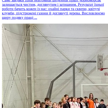
Саме завдяки їхній невтомній щоденній праці Чорноморськ
залишається чистим, доглянутим і затишним. Результат їхньої
роботи бачить кожен із нас: охайні парки та сквери, квітучі
клумби, підстрижені газони й доглянуті дерева. Висловлюємо
щиру подяку праці ...