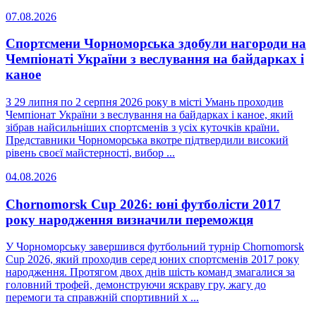
07.08.2026
Спортсмени Чорноморська здобули нагороди на
Чемпіонаті України з веслування на байдарках і
каное
З 29 липня по 2 серпня 2026 року в місті Умань проходив
Чемпіонат України з веслування на байдарках і каное, який
зібрав найсильніших спортсменів з усіх куточків країни.
Представники Чорноморська вкотре підтвердили високий
рівень своєї майстерності, вибор ...
04.08.2026
Chornomorsk Cup 2026: юні футболісти 2017
року народження визначили переможця
У Чорноморську завершився футбольний турнір Chornomorsk
Cup 2026, який проходив серед юних спортсменів 2017 року
народження. Протягом двох днів шість команд змагалися за
головний трофей, демонструючи яскраву гру, жагу до
перемоги та справжній спортивний х ...