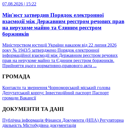
07.08.2026 | 15:22
Мін'юст затвердив Порядок електронної
взаємодії між Державним реєстром речових прав
на нерухоме майно та Єдиним реєстром
боржників
Міністерством юстиції України наказом від 22 липня 2026
року № 1943/5 затверджено Порядок електронної
інформаційної взаємодії між Державним реєстром речових
прав на нерухоме майно та Єдиним реєстром боржників.
Прийняття цього нормативно-правового акта ...
ГРОМАДА
Контакти та звернення
Чорноморський міський голова
Депутатський корпус
Інвестиційний паспорт
Паспорт
громади
Вакансії
ДОКУМЕНТИ ТА ДАНІ
Публічна інформація
Фінанси
Документи (НПА)
Регуляторна
діяльність
Містобудівна документація