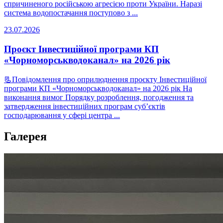
спричиненого російською агресією проти України. Наразі
система водопостачання поступово з ...
23.07.2026
Проєкт Інвестиційної програми КП
«Чорноморськводоканал» на 2026 рік
📃Повідомлення про оприлюднення проєкту Інвестиційної
програми КП «Чорноморськводоканал» на 2026 рік На
виконання вимог Порядку розроблення, погодження та
затвердження інвестиційних програм суб’єктів
господарювання у сфері центра ...
Галерея