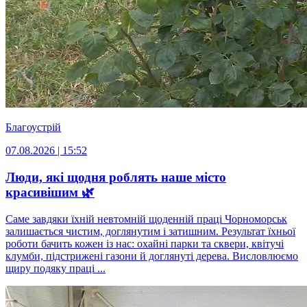
Благоустрій
07.08.2026 | 15:52
Люди, які щодня роблять наше місто
красивішим 🌿
Саме завдяки їхній невтомній щоденній праці Чорноморськ
залишається чистим, доглянутим і затишним. Результат їхньої
роботи бачить кожен із нас: охайні парки та сквери, квітучі
клумби, підстрижені газони й доглянуті дерева. Висловлюємо
щиру подяку праці ...