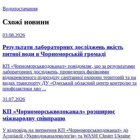
Водопостачання
Схожі новини
03.08.2026
Результати лабораторних досліджень якість
питної води в Чорноморській громаді
КП «Чорноморськводоканал» повідомляє, що за результатами
лабораторних досліджень, проведених фахівцями
відокремленого підрозділу санітарної охорони територій та на
видах транспорту ДУ «Одеський обласний центр контролю та
профілактики хво ...
31.07.2026
КП «Чорноморськводоканал» розширює
міжнародну співпрацю
У відповідь на звернення КП «Чорноморськводоканал» до
Асоціації «Укрводоканалекологія» та WASH Cluster Ukraine