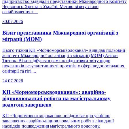
підприємство відвідали представники Міжнародного Комітету
Червоного Хреста в Україні. Метою візиту стало
ознайомлення з ...
30.07.2026
Візит представника Міжнародної організації з
міграції (МОМ)
Цього тижня КП «Чорноморськводоканал» відвідав польовий
асистент Міжнародної організації з міграції (МОМ) Антон
Тютюк. Візит відбувся в рамках підготовки звіту щодо
показників результативності проєктів у сфері водопостачання,
санітарії та гігі ...
24.07.2026
КП «Чорноморськводоканал»: аварійно-
відновлювальні роботи на магістральному
водогоні завершено
КП «Чорноморськводоканал» повідомляє про успішне
завершення аварійно-відновлювальних робіт з ліквідації
наслідків пошкодження магістрального водогону,