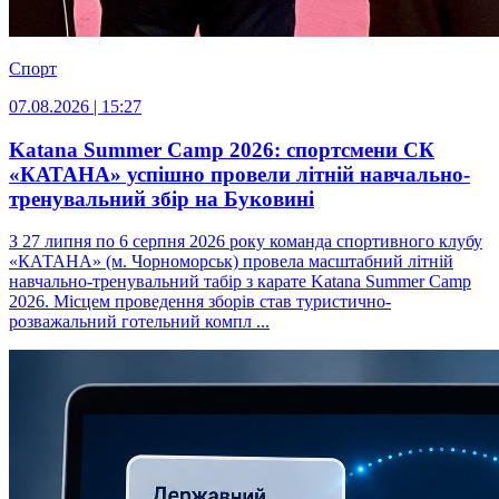
Спорт
07.08.2026 | 15:27
Katana Summer Camp 2026: спортсмени СК
«КАТАНА» успішно провели літній навчально-
тренувальний збір на Буковині
З 27 липня по 6 серпня 2026 року команда спортивного клубу
«КАТАНА» (м. Чорноморськ) провела масштабний літній
навчально-тренувальний табір з карате Katana Summer Camp
2026. Місцем проведення зборів став туристично-
розважальний готельний компл ...