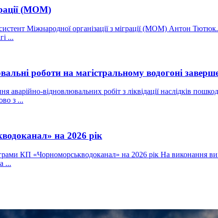
грації (МОМ)
стент Міжнародної організації з міграції (МОМ) Антон Тютюк. В
і ...
альні роботи на магістральному водогоні заверш
 аварійно-відновлювальних робіт з ліквідації наслідків пошко
о з ...
водоканал» на 2026 рік
грами КП «Чорноморськводоканал» на 2026 рік На виконання ви
 ...