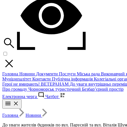
Головна
Новини
Документи
Послуги
Міська рада
Виконавчий к
Муніципалітет
Контакти
Публічна інформація
Колегіальні орган
Герої не вмирають!
ВЕТЕРАНАМ
До уваги внутрішньо перемі
Про громаду
Чорноморськ туристичний
Безбар’єрний простір
Електронна черга
Чатбот
Головна
Новини
До уваги жителів будинків по вул. Парусній та вул. Віталія Шум