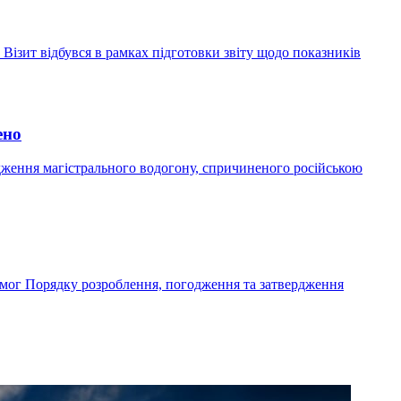
ізит відбувся в рамках підготовки звіту щодо показників
ено
дження магістрального водогону, спричиненого російською
мог Порядку розроблення, погодження та затвердження