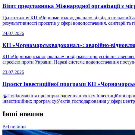
Візит представника Міжнародної організації з мі
Цього тижня КП «Чорноморськводоканал» відвідав польовий аси
результативності проєктів у сфері водопостачання, санітарії та гіг
24.07.2026
КП «Чорноморськводоканал»: аварійно-відновлюв
КП «Чорноморськводоканал» повідомляє про успішне завершення
агресією проти України. Наразі система водопостачання поступов
23.07.2026
Проєкт Інвестиційної програми КП «Чорноморськ
📃Повідомлення про оприлюднення проєкту Інвестиційної про
інвестиційних програм суб’єктів господарювання у сфері центра
Інші новини
Всі новини