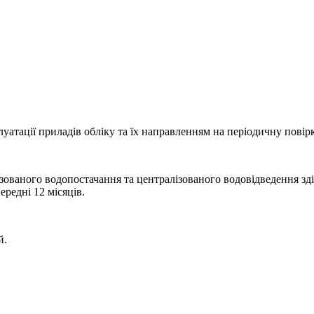
уатації приладів обліку та їх направленням на періодичну повірк
ізованого водопостачання та централізованого водовідведення з
редні 12 місяців.
й.