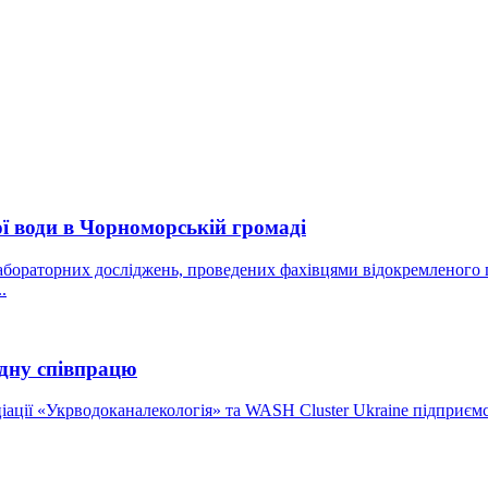
ої води в Чорноморській громаді
бораторних досліджень, проведених фахівцями відокремленого пі
.
дну співпрацю
іації «Укрводоканалекологія» та WASH Cluster Ukraine підприєм