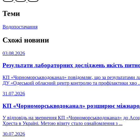
Теми
Водопостачання
Схожі новини
03.08.2026
Результати лабораторних досліджень якість питн
КП «Чорноморськводоканал» повідомляє, що за результатами ла
ДУ «Одеський обласний центр контролю та профілактики хво ..
31.07.2026
КП «Чорноморськводоканал» розширює міжнаро
У відповідь на звернення КП «Чорноморськводоканал» до Асоц
Хреста в Україні. Метою візиту стало ознайомлення з ...
30.07.2026