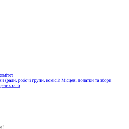
омітет
и (ради, робочі групи, комісії)
Місцеві податки та збори
щених осіб
а!