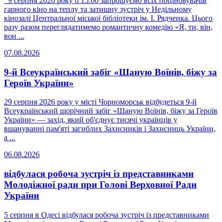
9 серпня 2026 року о 15:00 запрошуємо всіх поціновувачів
гарного кіно на теплу та затишну зустріч у Недільному
кінозалі Центральної міської бібліотеки ім. І. Рядченка. Цього
разу разом переглядатимемо романтичну комедію «Я, ти, він,
вон ...
07.08.2026
9-й Всеукраїнський забіг «Шаную Воїнів, біжу за
Героїв України»
29 серпня 2026 року у місті Чорноморськ відбудеться 9-й
Всеукраїнський щорічний забіг «Шаную Воїнів, біжу за Героїв
України» — захід, який об'єднує тисячі українців у
вшануванні пам'яті загиблих Захисників і Захисниць України,
а ...
06.08.2026
відбулася робоча зустріч із представниками
Молодіжної ради при Голові Верховної Ради
України
5 серпня в Одесі відбулася робоча зустріч із представниками