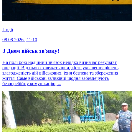
Події
08.08.2026 | 11:10
З Днем військ зв'язку!
На полі бою надійний зв'язок нерідко визначає результат
операції. Від нього залежать швидкість ухвалення рішень,
злагодженість дій військових, їхня безпека та збереження
життя. Саме військові зв'язківці щодня забезпечують
безперебійну комунікацію, ...