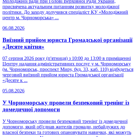
Молодіжної ради при Голові Верховної Ради України,
присвячена актуальним питанням розвитку молодіжної
політики. До заходу долучився спеціаліст КУ «Молодіжний
центр м. Чорноморська» ...
06.08.2026
Виїзний прийом юриста Громадської організації
«Десяте квітня»
07 серпня 2026 року (п'ятниця) з 10:00 до 13:00 в приміщенні
Центру надання адміністративних послуг у м. Чорноморську
(м. Чорноморськ, проспект Миру, буд. 33, каб. 110) відбудеться
черговий виїзний прийом юриста Громадської організації
«Десяте к ...
05.08.2026
У Чорноморську провели безпековий тренінг із
домедичної допомоги
У Чорноморську провели безпековий тренінг із домедичної
допомоги, який об'єднав жителів громади, небайдужих до
власної безпеки та готових опановувати навички, які можуть