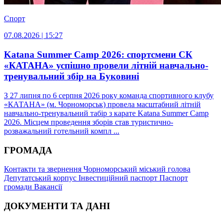
Спорт
07.08.2026 | 15:27
Katana Summer Camp 2026: спортсмени СК
«КАТАНА» успішно провели літній навчально-
тренувальний збір на Буковині
З 27 липня по 6 серпня 2026 року команда спортивного клубу
«КАТАНА» (м. Чорноморськ) провела масштабний літній
навчально-тренувальний табір з карате Katana Summer Camp
2026. Місцем проведення зборів став туристично-
розважальний готельний компл ...
ГРОМАДА
Контакти та звернення
Чорноморський міський голова
Депутатський корпус
Інвестиційний паспорт
Паспорт
громади
Вакансії
ДОКУМЕНТИ ТА ДАНІ