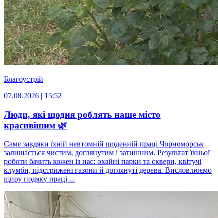
Благоустрій
07.08.2026 | 15:52
Люди, які щодня роблять наше місто
красивішим 🌿
Саме завдяки їхній невтомній щоденній праці Чорноморськ
залишається чистим, доглянутим і затишним. Результат їхньої
роботи бачить кожен із нас: охайні парки та сквери, квітучі
клумби, підстрижені газони й доглянуті дерева. Висловлюємо
щиру подяку праці ...