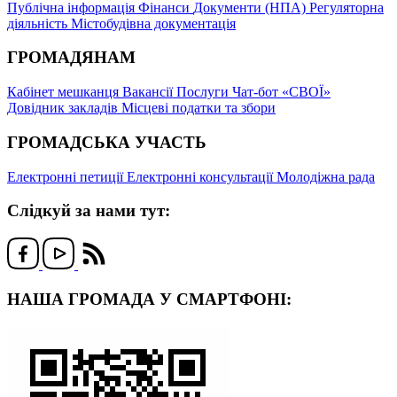
Публічна інформація
Фінанси
Документи (НПА)
Регуляторна
діяльність
Містобудівна документація
ГРОМАДЯНАМ
Кабінет мешканця
Вакансії
Послуги
Чат-бот «СВОЇ»
Довідник закладів
Місцеві податки та збори
ГРОМАДСЬКА УЧАСТЬ
Електронні петиції
Електронні консультації
Молодіжна рада
Слідкуй за нами тут:
НАША ГРОМАДА У СМАРТФОНІ: