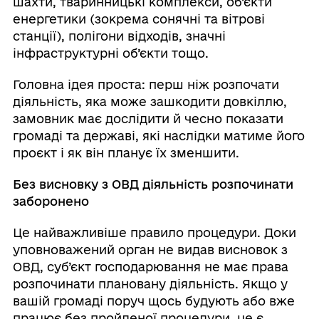
шахти, тваринницькі комплекси, об’єкти
енергетики (зокрема сонячні та вітрові
станції), полігони відходів, значні
інфраструктурні об’єкти тощо.
Головна ідея проста: перш ніж розпочати
діяльність, яка може зашкодити довкіллю,
замовник має дослідити й чесно показати
громаді та державі, які наслідки матиме його
проєкт і як він планує їх зменшити.
Без висновку з ОВД діяльність розпочинати
заборонено
Це найважливіше правило процедури. Доки
уповноважений орган не видав висновок з
ОВД, суб’єкт господарювання не має права
розпочинати плановану діяльність. Якщо у
вашій громаді поруч щось будують або вже
працює без пройденої процедури, це є