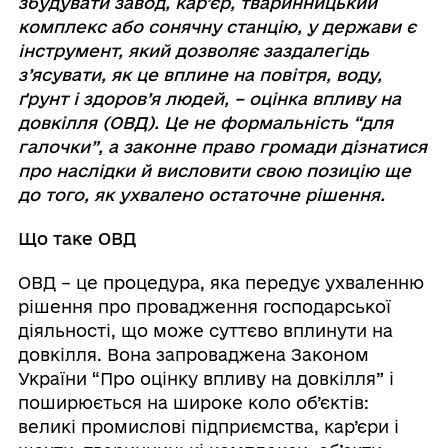
збудувати завод, кар’єр, тваринницький
комплекс або сонячну станцію, у держави є
інструмент, який дозволяє заздалегідь
з’ясувати, як це вплине на повітря, воду,
ґрунт і здоров’я людей, – оцінка впливу на
довкілля (ОВД). Це не формальність “для
галочки”, а законне право громади дізнатися
про наслідки й висловити свою позицію ще
до того, як ухвалено остаточне рішення.
Що таке ОВД
ОВД – це процедура, яка передує ухваленню
рішення про провадження господарської
діяльності, що може суттєво вплинути на
довкілля. Вона запроваджена Законом
України “Про оцінку впливу на довкілля” і
поширюється на широке коло об’єктів:
великі промислові підприємства, кар’єри і