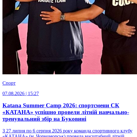
Спорт
07.08.2026 | 15:27
Katana Summer Camp 2026: спортсмени СК
«КАТАНА» успішно провели літній навчально-
тренувальний збір на Буковині
З 27 липня по 6 серпня 2026 року команда спортивного клубу
«КАТАНА» (м. Чорноморськ) провела масштабний літній