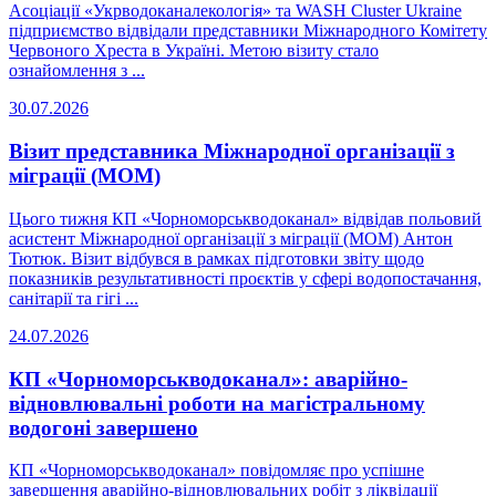
Асоціації «Укрводоканалекологія» та WASH Cluster Ukraine
підприємство відвідали представники Міжнародного Комітету
Червоного Хреста в Україні. Метою візиту стало
ознайомлення з ...
30.07.2026
Візит представника Міжнародної організації з
міграції (МОМ)
Цього тижня КП «Чорноморськводоканал» відвідав польовий
асистент Міжнародної організації з міграції (МОМ) Антон
Тютюк. Візит відбувся в рамках підготовки звіту щодо
показників результативності проєктів у сфері водопостачання,
санітарії та гігі ...
24.07.2026
КП «Чорноморськводоканал»: аварійно-
відновлювальні роботи на магістральному
водогоні завершено
КП «Чорноморськводоканал» повідомляє про успішне
завершення аварійно-відновлювальних робіт з ліквідації