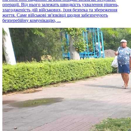
операції. Від нього залежать швидкість ухвалення рішень,
злагодженість дій військових, їхня безпека та збереження
життя. Саме військові зв'язківці щодня забезпечують
безперебійну комунікацію, ...