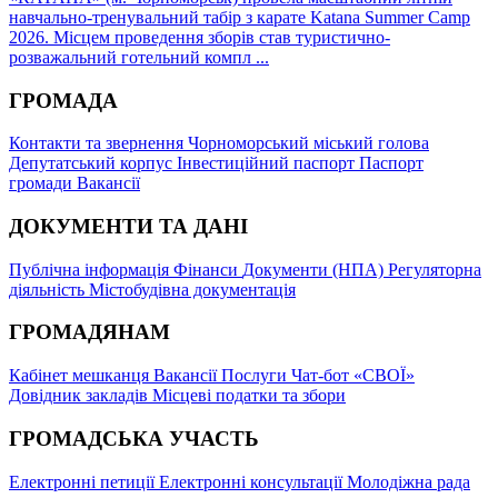
навчально-тренувальний табір з карате Katana Summer Camp
2026. Місцем проведення зборів став туристично-
розважальний готельний компл ...
ГРОМАДА
Контакти та звернення
Чорноморський міський голова
Депутатський корпус
Інвестиційний паспорт
Паспорт
громади
Вакансії
ДОКУМЕНТИ ТА ДАНІ
Публічна інформація
Фінанси
Документи (НПА)
Регуляторна
діяльність
Містобудівна документація
ГРОМАДЯНАМ
Кабінет мешканця
Вакансії
Послуги
Чат-бот «СВОЇ»
Довідник закладів
Місцеві податки та збори
ГРОМАДСЬКА УЧАСТЬ
Електронні петиції
Електронні консультації
Молодіжна рада