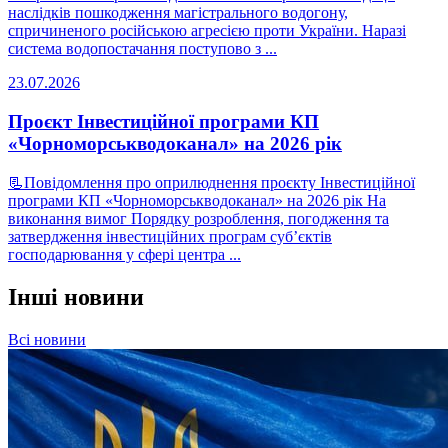
наслідків пошкодження магістрального водогону,
спричиненого російською агресією проти України. Наразі
система водопостачання поступово з ...
23.07.2026
Проєкт Інвестиційної програми КП
«Чорноморськводоканал» на 2026 рік
📃Повідомлення про оприлюднення проєкту Інвестиційної
програми КП «Чорноморськводоканал» на 2026 рік На
виконання вимог Порядку розроблення, погодження та
затвердження інвестиційних програм суб’єктів
господарювання у сфері центра ...
Інші новини
Всі новини