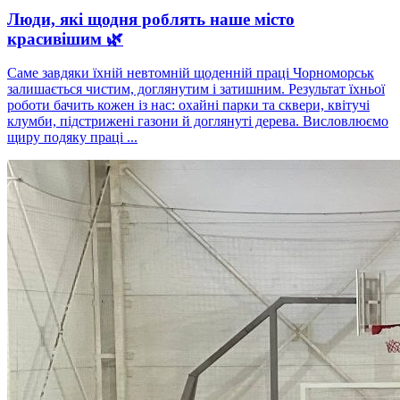
Люди, які щодня роблять наше місто
красивішим 🌿
Саме завдяки їхній невтомній щоденній праці Чорноморськ
залишається чистим, доглянутим і затишним. Результат їхньої
роботи бачить кожен із нас: охайні парки та сквери, квітучі
клумби, підстрижені газони й доглянуті дерева. Висловлюємо
щиру подяку праці ...