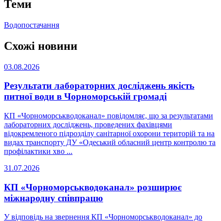
Теми
Водопостачання
Схожі новини
03.08.2026
Результати лабораторних досліджень якість
питної води в Чорноморській громаді
КП «Чорноморськводоканал» повідомляє, що за результатами
лабораторних досліджень, проведених фахівцями
відокремленого підрозділу санітарної охорони територій та на
видах транспорту ДУ «Одеський обласний центр контролю та
профілактики хво ...
31.07.2026
КП «Чорноморськводоканал» розширює
міжнародну співпрацю
У відповідь на звернення КП «Чорноморськводоканал» до