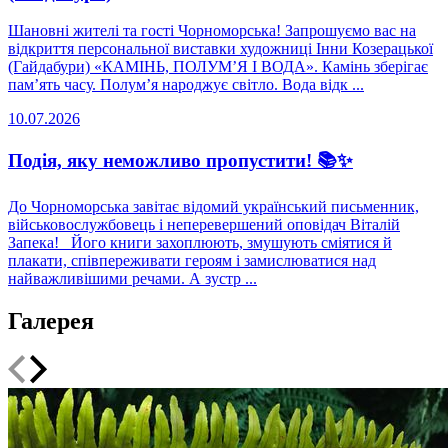
Шановні жителі та гості Чорноморська! Запрошуємо вас на
відкриття персональної виставки художниці Інни Козерацької
(Гайдабури) «КАМІНЬ, ПОЛУМ’Я І ВОДА». Камінь зберігає
пам’ять часу. Полум’я народжує світло. Вода відк ...
10.07.2026
Подія, яку неможливо пропустити! 📚✨
До Чорноморська завітає відомий український письменник,
військовослужбовець і неперевершений оповідач Віталій
Запека! Його книги захоплюють, змушують сміятися й
плакати, співпереживати героям і замислюватися над
найважливішими речами. А зустр ...
Галерея