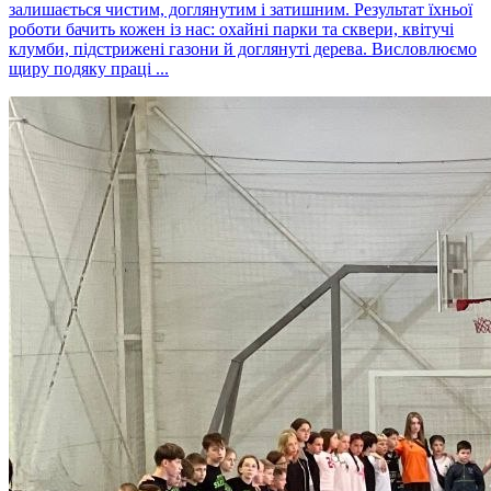
залишається чистим, доглянутим і затишним. Результат їхньої
роботи бачить кожен із нас: охайні парки та сквери, квітучі
клумби, підстрижені газони й доглянуті дерева. Висловлюємо
щиру подяку праці ...