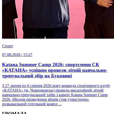
Спорт
07.08.2026 | 15:27
Katana Summer Camp 2026: спортсмени СК
«КАТАНА» успішно провели літній навчально-
тренувальний збір на Буковині
З 27 липня по 6 серпня 2026 року команда спортивного клубу
«КАТАНА» (м. Чорноморськ) провела масштабний літній
навчально-тренувальний табір з карате Katana Summer Camp
2026. Місцем проведення зборів став туристично-
розважальний готельний компл ...
ГРОМАДА