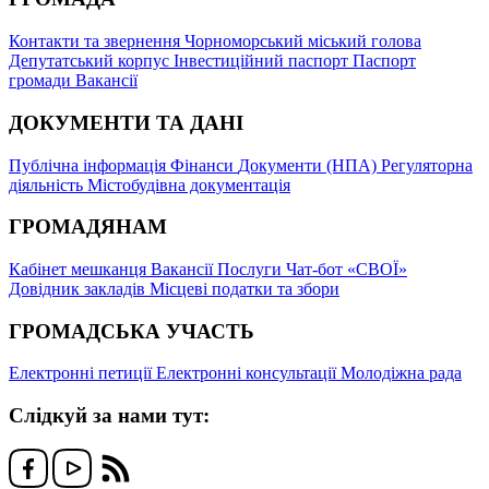
Контакти та звернення
Чорноморський міський голова
Депутатський корпус
Інвестиційний паспорт
Паспорт
громади
Вакансії
ДОКУМЕНТИ ТА ДАНІ
Публічна інформація
Фінанси
Документи (НПА)
Регуляторна
діяльність
Містобудівна документація
ГРОМАДЯНАМ
Кабінет мешканця
Вакансії
Послуги
Чат-бот «СВОЇ»
Довідник закладів
Місцеві податки та збори
ГРОМАДСЬКА УЧАСТЬ
Електронні петиції
Електронні консультації
Молодіжна рада
Слідкуй за нами тут: