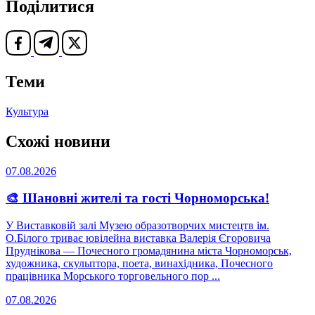
Поділитися
Теми
Культура
Схожі новини
07.08.2026
🎨 Шановні жителі та гості Чорноморська!
У Виставковій залі Музею образотворчих мистецтв ім.
О.Білого триває ювілейна виставка Валерія Єгоровича
Пруднікова — Почесного громадянина міста Чорноморськ,
художника, скульптора, поета, винахідника, Почесного
працівника Морського торговельного пор ...
07.08.2026