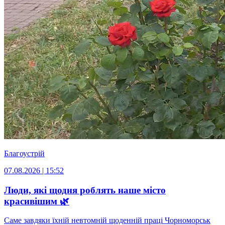
Благоустрій
07.08.2026 | 15:52
Люди, які щодня роблять наше місто
красивішим 🌿
Саме завдяки їхній невтомній щоденній праці Чорноморськ