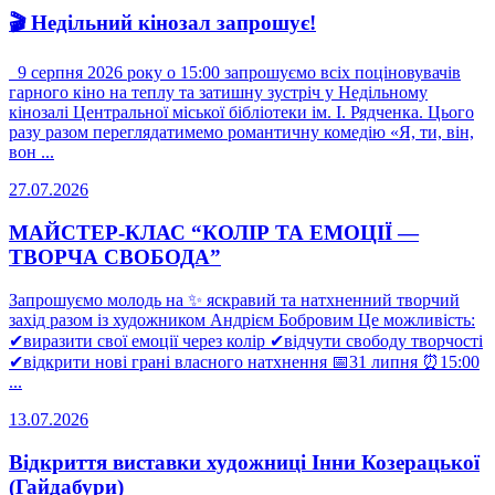
🎬 Недільний кінозал запрошує!
9 серпня 2026 року о 15:00 запрошуємо всіх поціновувачів
гарного кіно на теплу та затишну зустріч у Недільному
кінозалі Центральної міської бібліотеки ім. І. Рядченка. Цього
разу разом переглядатимемо романтичну комедію «Я, ти, він,
вон ...
27.07.2026
МАЙСТЕР-КЛАС “КОЛІР ТА ЕМОЦІЇ —
ТВОРЧА СВОБОДА”
Запрошуємо молодь на ✨ яскравий та натхненний творчий
захід разом із художником Андрієм Бобровим Це можливість:
✔виразити свої емоції через колір ✔відчути свободу творчості
✔відкрити нові грані власного натхнення 📅31 липня ⏰15:00
...
13.07.2026
Відкриття виставки художниці Інни Козерацької
(Гайдабури)