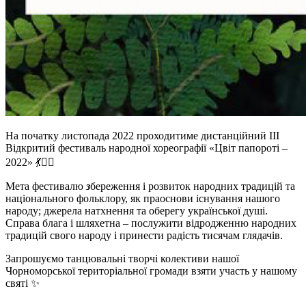
На початку листопада 2022 проходитиме дистанційний ІІІ
Відкритий фестиваль народної хореографії «Цвіт папороті –
2022» 💃🤸‍♀️
Мета фестивалю
з
береження і розвиток народних традицій та
національного фольклору, як праоснови існування нашого
народу; джерела натхнення та оберегу української душі.
Справа блага і шляхетна – послужити відродженню народних
традицій свого народу і принести радість тисячам глядачів.
Запрошуємо танцювальні творчі колективи нашої
Чорноморської територіальної громади взяти участь у нашому
святі ✨