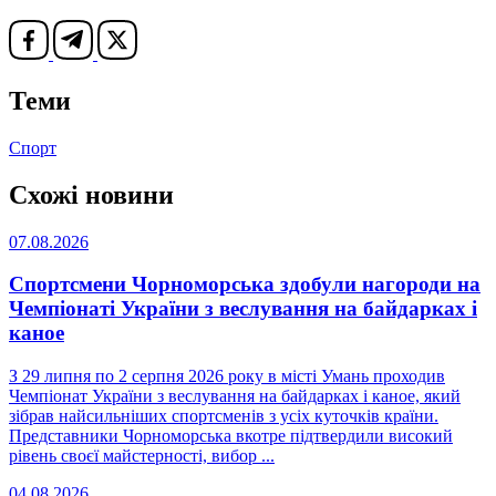
Теми
Спорт
Схожі новини
07.08.2026
Спортсмени Чорноморська здобули нагороди на
Чемпіонаті України з веслування на байдарках і
каное
З 29 липня по 2 серпня 2026 року в місті Умань проходив
Чемпіонат України з веслування на байдарках і каное, який
зібрав найсильніших спортсменів з усіх куточків країни.
Представники Чорноморська вкотре підтвердили високий
рівень своєї майстерності, вибор ...
04.08.2026