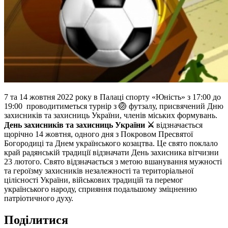
7 та 14 жовтня 2022 року в Палаці спорту «Юність» з 17:00 до
19:00 проводитиметься турнір з 🏐 футзалу, присвячений Дню
захисників та захисниць України, членів міських формувань.
День захисників та захисниць України ⚔
відзначається
щорічно 14 жовтня, одного дня з Покровом Пресвятої
Богородиці та Днем українського козацтва. Це свято поклало
край радянській традиції відзначати День захисника вітчизни
23 лютого. Свято відзначається з метою вшанування мужності
та героїзму захисників незалежності та територіальної
цілісності України, військових традицій та перемог
українського народу, сприяння подальшому зміцненню
патріотичного духу.
Поділитися