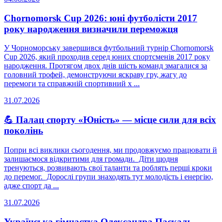
Chornomorsk Cup 2026: юні футболісти 2017
року народження визначили переможця
У Чорноморську завершився футбольний турнір Chornomorsk
Cup 2026, який проходив серед юних спортсменів 2017 року
народження. Протягом двох днів шість команд змагалися за
головний трофей, демонструючи яскраву гру, жагу до
перемоги та справжній спортивний х ...
31.07.2026
💪 Палац спорту «Юність» — місце сили для всіх
поколінь
Попри всі виклики сьогодення, ми продовжуємо працювати й
залишаємося відкритими для громади. Діти щодня
тренуються, розвивають свої таланти та роблять перші кроки
до перемог. Дорослі групи знаходять тут молодість і енергію,
адже спорт да ...
31.07.2026
Українська гімнастка Олександра Паскаль