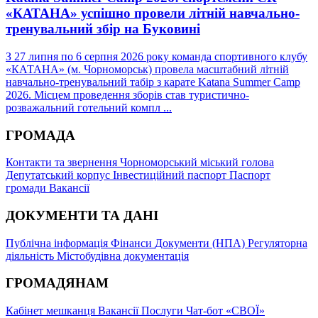
«КАТАНА» успішно провели літній навчально-
тренувальний збір на Буковині
З 27 липня по 6 серпня 2026 року команда спортивного клубу
«КАТАНА» (м. Чорноморськ) провела масштабний літній
навчально-тренувальний табір з карате Katana Summer Camp
2026. Місцем проведення зборів став туристично-
розважальний готельний компл ...
ГРОМАДА
Контакти та звернення
Чорноморський міський голова
Депутатський корпус
Інвестиційний паспорт
Паспорт
громади
Вакансії
ДОКУМЕНТИ ТА ДАНІ
Публічна інформація
Фінанси
Документи (НПА)
Регуляторна
діяльність
Містобудівна документація
ГРОМАДЯНАМ
Кабінет мешканця
Вакансії
Послуги
Чат-бот «СВОЇ»