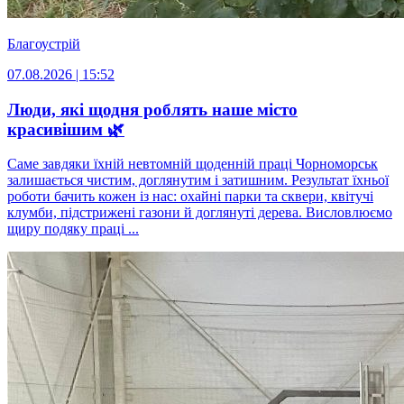
Благоустрій
07.08.2026 | 15:52
Люди, які щодня роблять наше місто
красивішим 🌿
Саме завдяки їхній невтомній щоденній праці Чорноморськ
залишається чистим, доглянутим і затишним. Результат їхньої
роботи бачить кожен із нас: охайні парки та сквери, квітучі
клумби, підстрижені газони й доглянуті дерева. Висловлюємо
щиру подяку праці ...