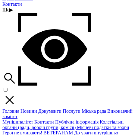
Контакти
Ще
▶
Головна
Новини
Документи
Послуги
Міська рада
Виконавчий
комітет
Муніципалітет
Контакти
Публічна інформація
Колегіальні
органи (ради, робочі групи, комісії)
Місцеві податки та збори
Герої не вмирають!
ВЕТЕРАНАМ
До уваги внутрішньо