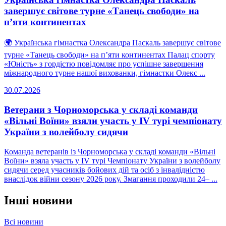
завершує світове турне «Танець свободи» на
п’яти континентах
🌍 Українська гімнастка Олександра Паскаль завершує світове
турне «Танець свободи» на п’яти континентах Палац спорту
«Юність» з гордістю повідомляє про успішне завершення
міжнародного турне нашої вихованки, гімнастки Олекс ...
30.07.2026
Ветерани з Чорноморська у складі команди
«Вільні Воїни» взяли участь у IV турі чемпіонату
України з волейболу сидячи
Команда ветеранів із Чорноморська у складі команди «Вільні
Воїни» взяла участь у IV турі Чемпіонату України з волейболу
сидячи серед учасників бойових дій та осіб з інвалідністю
внаслідок війни сезону 2026 року. Змагання проходили 24– ...
Інші новини
Всі новини