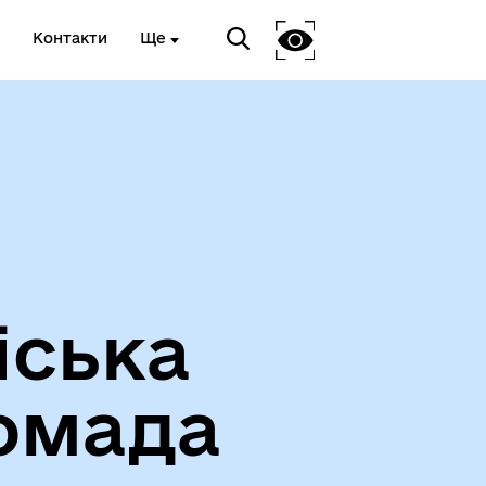
Контакти
Ще
Про громаду
іська
омада
Чорноморськ туристичний