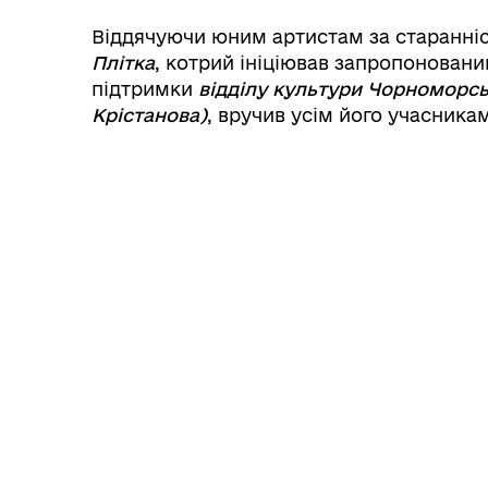
Віддячуючи юним артистам за старанні
Плітка
, котрий ініціював запропонован
підтримки
відділу культури Чорноморсь
Крістанова)
, вручив усім його учасника