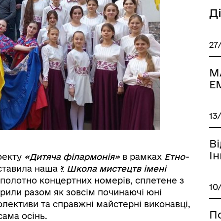
Д
27
М
Е
13
В
Ін
оекту
«Дитяча філармонія»
в рамках
Етно-
тавила наша 💃
Школа мистецтв імені
 полотно концертних номерів, сплетене з
10
ворили разом як зовсім починаючі юні
колективи та справжні майстерні виконавці,
П
сама осінь.