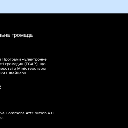
льна громада
ї Програми «Електронне
сті громади» (EGAP), що
нерстві з Міністерством
мки Швейцарії.
?
ive Commons Attribution 4.0
е.