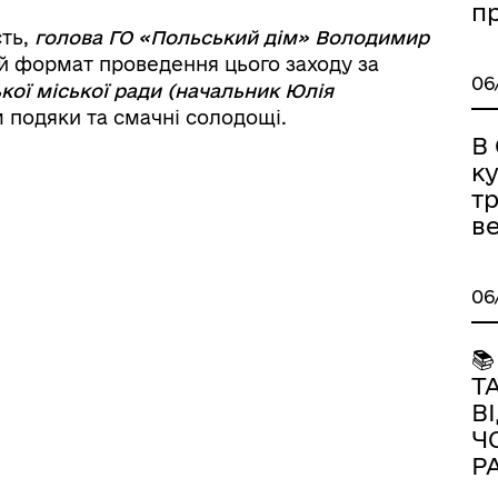
п
сть,
голова
ГО «Польський дім» Володимир
ий формат проведення цього заходу за
06
кої міської ради (начальник Юлія
м подяки та смачні солодощі.
В
к
т
ве
06

Т
В
Ч
Р