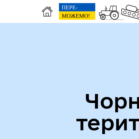
Міська рада
Пуб
Чорн
тери
Кол
Виконавчий комітет
роб