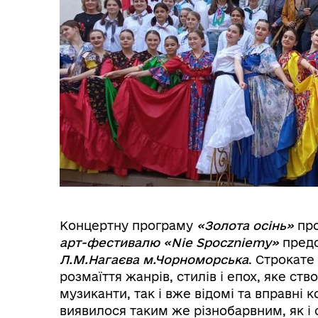
Концертну програму
«Золота осінь»
пр
арт-фестивалю «Nie Spoczniemy»
предс
Л.М.Нагаєва м.Чорноморська
. Строкате
розмаїття жанрів, стилів і епох, яке ст
музиканти, так і вже відомі та вправні 
виявилося таким же різнобарвним, як і 