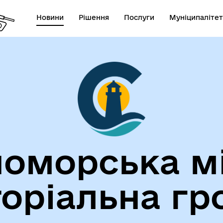
Новини
Рішення
Послуги
Муніципалітет
лічна інформація
Герої не вмирають!
оморська м
торіальна гр
егіальні органи (ради,
ВЕТЕРАНАМ
очі групи, комісії)