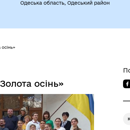
Одеська область, Одеський район
 осінь»
До уваги внутрішньо
цеві податки та збори
переміщених осіб
П
Золота осінь»