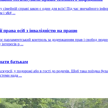
у сімейній справі закон є один для всіх! Під час звичайного інф
 і з&# ...
ї права осіб з інвалідністю на працю
 парламентський контроль за додержанням прав і свобод людини 
нтересів р ...
знати батькам
кскурсії, у подорожі або в гості до родичів. Щоб така поїздка бу
теми нада ...