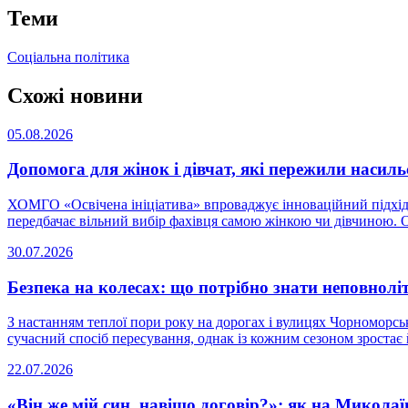
Теми
Соціальна політика
Схожі новини
05.08.2026
Допомога для жінок і дівчат, які пережили насиль
ХОМГО «Освічена ініціатива» впроваджує інноваційний підхід 
передбачає вільний вибір фахівця самою жінкою чи дівчиною. Ор
30.07.2026
Безпека на колесах: що потрібно знати неповнолі
З настанням теплої пори року на дорогах і вулицях Чорноморськ
сучасний спосіб пересування, однак із кожним сезоном зростає й 
22.07.2026
«Він же мій син, навіщо договір?»: як на Микола