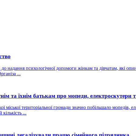
ство
до надання психологічної допомоги жінкам та дівчатам, які оп
ганіза ...
тнім та їхнім батькам про мопеди, електроскутери 
ої міської територіальної громади значно побільшало мопедів, ел
кількість ...
ївщині легалізували працю сімейного підрядника