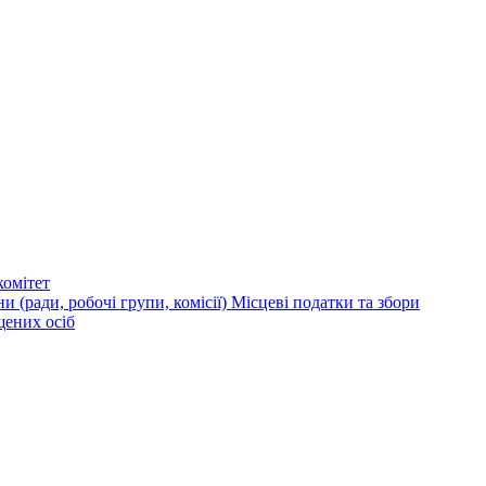
омітет
и (ради, робочі групи, комісії)
Місцеві податки та збори
щених осіб