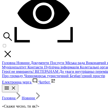
Головна
Новини
Документи
Послуги
Міська рада
Виконавчий к
Муніципалітет
Контакти
Публічна інформація
Колегіальні орган
Герої не вмирають!
ВЕТЕРАНАМ
До уваги внутрішньо перемі
Про громаду
Чорноморськ туристичний
Безбар’єрний простір
Електронна черга
Чатбот
Головна
Новини
«Скажи чесно, ти як?»