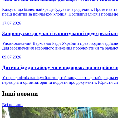
Кажуть, що бізнес найкраще будувати з родичами. Проте навіть 
праці помітив за прилавком хлопця. Поспілкувалися з продавцем
17.07.2026
Запрошуємо до участі в опитуванні щодо реалізаці
Уповноважений Верховної Ради України з прав людини здійснює
Для забезпечення всебічного вивчення проблематики та балансу і
09.07.2026
Дитина їде до табору чи в подорож: що потрібно 
У період літніх канікул багато дітей вирушають до таборів, на е
перевірити організаторів та подбати про документи. Юристи сис
Інші новини
Всі новини