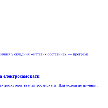
инилися у складних життєвих обставинах, — програма
та електросамокати
ектроскутерів та електросамокатів. Для молоді це зручний і