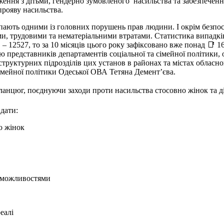
ня з дітьми, гендерно зумовленого насильства та забезпечення 
прояву насильства.
ають одними із головних порушень прав людини. І окрім безпос
и, трудовими та нематеріальними втратами. Статистика випадків
 12527, то за 10 місяців цього року зафіксовано вже понад 📑 16
 представників департаментів соціальної та сімейної політики, о
 структурних підрозділів цих установ в районах та містах облас
сімейної політики Одеської ОВА Тетяна Демент’єва.
анцюг, поєднуючи заходи проти насильства стосовно жінок та ді
дати:
о жінок
 можливостями
еалі