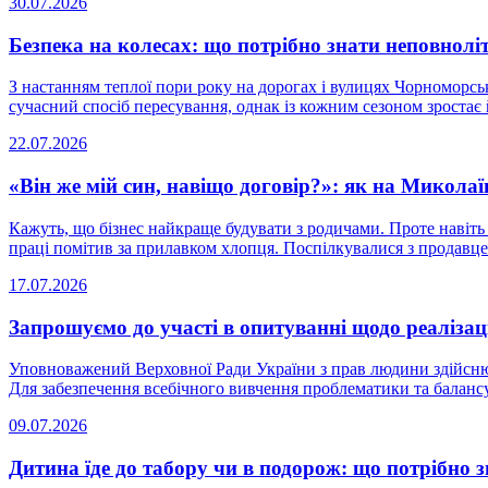
30.07.2026
Безпека на колесах: що потрібно знати неповнолі
З настанням теплої пори року на дорогах і вулицях Чорноморськ
сучасний спосіб пересування, однак із кожним сезоном зростає й 
22.07.2026
«Він же мій син, навіщо договір?»: як на Микола
Кажуть, що бізнес найкраще будувати з родичами. Проте навіть 
праці помітив за прилавком хлопця. Поспілкувалися з продавцем
17.07.2026
Запрошуємо до участі в опитуванні щодо реалізаці
Уповноважений Верховної Ради України з прав людини здійснює
Для забезпечення всебічного вивчення проблематики та балансу і
09.07.2026
Дитина їде до табору чи в подорож: що потрібно 