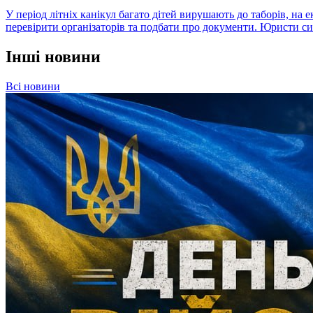
У період літніх канікул багато дітей вирушають до таборів, на е
перевірити організаторів та подбати про документи. Юристи сис
Інші новини
Всі новини