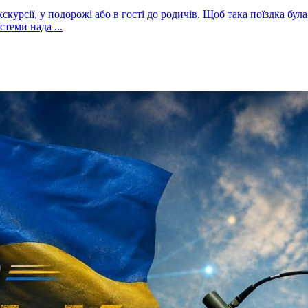
кскурсії, у подорожі або в гості до родичів. Щоб така поїздка бу
теми нада ...