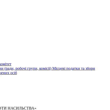
омітет
и (ради, робочі групи, комісії)
Місцеві податки та збори
щених осіб
РОТИ НАСИЛЬСТВА»