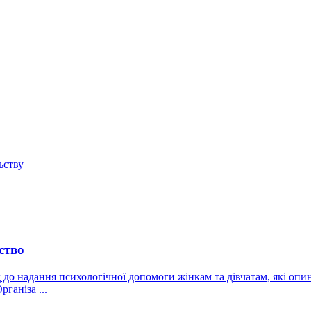
ьству
ство
до надання психологічної допомоги жінкам та дівчатам, які оп
ганіза ...