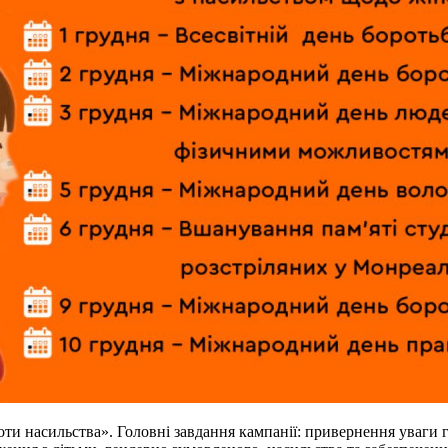
оти насильства». Головні завдання кампанії: привернення уваги г