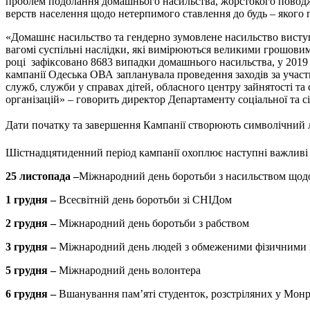
проблем подолання домашнього насильства, жорстокого поводжен
верств населення щодо нетерпимого ставлення до будь – якого 
«Домашнє насильство та гендерно зумовлене насильство виступ
вагомі суспільні наслідки, які вимірюються великими грошовим
році зафіксовано 8683 випадки домашнього насильства, у 2019 –
кампанії Одеська ОВА запланувала проведення заходів за участю
служб, служби у справах дітей, обласного центру зайнятості та
організацій» – говорить директор Департаменту соціальної та 
Дати початку та завершення Кампанії створюють символічний л
Шістнадцятиденний період кампанії охоплює наступні важливі 
25 листопада –
Міжнародний день боротьби з насильством щод
1 грудня –
Всесвітній день боротьби зі СНІДом
2 грудня –
Міжнародний день боротьби з рабством
3 грудня –
Міжнародний день людей з обмеженими фізичними
5 грудня –
Міжнародний день волонтера
6 грудня –
Вшанування пам’яті студенток, розстріляних у Монр