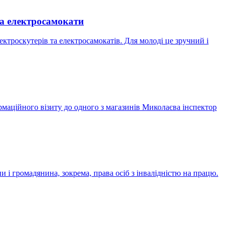
та електросамокати
ектроскутерів та електросамокатів. Для молоді це зручний і
ормаційного візиту до одного з магазинів Миколаєва інспектор
і громадянина, зокрема, права осіб з інвалідністю на працю.