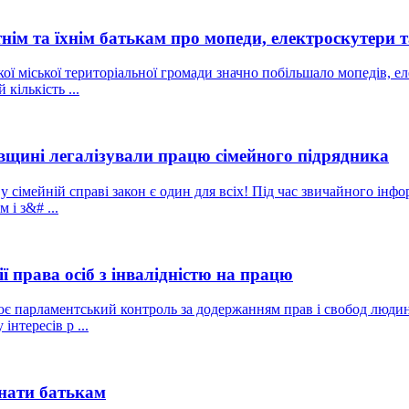
тнім та їхнім батькам про мопеди, електроскутери 
ої міської територіальної громади значно побільшало мопедів, ел
кількість ...
ївщині легалізували працю сімейного підрядника
у сімейній справі закон є один для всіх! Під час звичайного інф
 і з&# ...
ї права осіб з інвалідністю на працю
 парламентський контроль за додержанням прав і свобод людини 
нтересів р ...
знати батькам