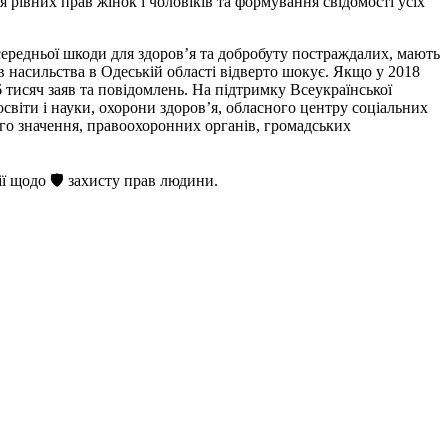
рівних прав жінок і чоловіків та формування свідомості усіх
ередньої шкоди для здоров’я та добробуту постраждалих, мають
 насильства в Одеській області відверто шокує. Якщо у 2018
 тисяч заяв та повідомлень. На підтримку Всеукраїнської
світи і науки, охорони здоров’я, обласного центру соціальних
ного значення, правоохоронних органів, громадських
ї щодо 🛡 захисту прав людини.