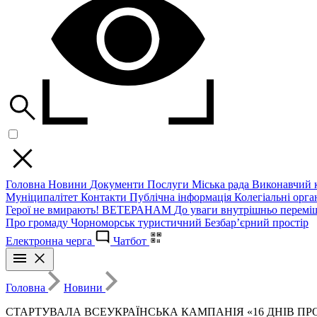
Головна
Новини
Документи
Послуги
Міська рада
Виконавчий к
Муніципалітет
Контакти
Публічна інформація
Колегіальні орган
Герої не вмирають!
ВЕТЕРАНАМ
До уваги внутрішньо перемі
Про громаду
Чорноморськ туристичний
Безбар’єрний простір
Електронна черга
Чатбот
Головна
Новини
СТАРТУВАЛА ВСЕУКРАЇНСЬКА КАМПАНІЯ «16 ДНІВ П