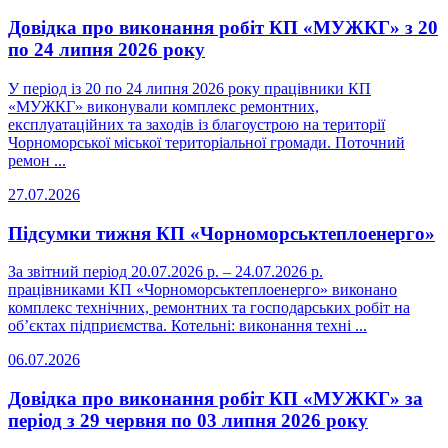
Довідка про виконання робіт КП «МУЖКГ» з 20
по 24 липня 2026 року
У період із 20 по 24 липня 2026 року працівники КП
«МУЖКГ» виконували комплекс ремонтних,
експлуатаційних та заходів із благоустрою на території
Чорноморської міської територіальної громади. Поточний
ремон ...
27.07.2026
Підсумки тижня КП «Чорноморськтеплоенерго»
За звітний період 20.07.2026 р. – 24.07.2026 р.
працівниками КП «Чорноморськтеплоенерго» виконано
комплекс технічних, ремонтних та господарських робіт на
об’єктах підприємства. Котельні: виконання техні ...
06.07.2026
Довідка про виконання робіт КП «МУЖКГ» за
період з 29 червня по 03 липня 2026 року