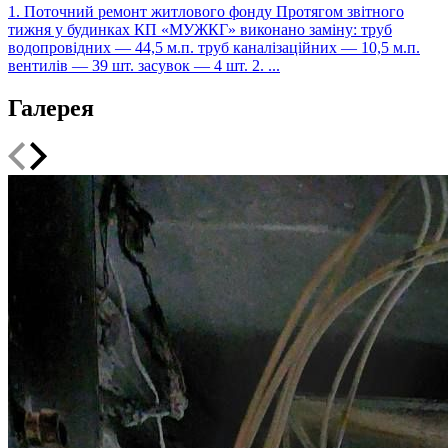
1. Поточний ремонт житлового фонду Протягом звітного
тижня у будинках КП «МУЖКГ» виконано заміну: труб
водопровідних — 44,5 м.п. труб каналізаційних — 10,5 м.п.
вентилів — 39 шт. засувок — 4 шт. 2. ...
Галерея