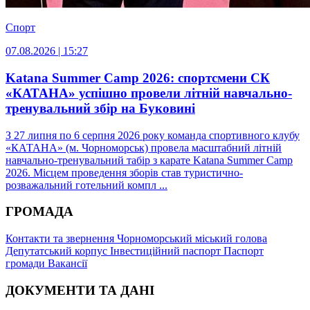
Спорт
07.08.2026 | 15:27
Katana Summer Camp 2026: спортсмени СК
«КАТАНА» успішно провели літній навчально-
тренувальний збір на Буковині
З 27 липня по 6 серпня 2026 року команда спортивного клубу
«КАТАНА» (м. Чорноморськ) провела масштабний літній
навчально-тренувальний табір з карате Katana Summer Camp
2026. Місцем проведення зборів став туристично-
розважальний готельний компл ...
ГРОМАДА
Контакти та звернення
Чорноморський міський голова
Депутатський корпус
Інвестиційний паспорт
Паспорт
громади
Вакансії
ДОКУМЕНТИ ТА ДАНІ