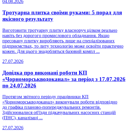
04.08.2026
Тротуарна плитка своїми руками: 5 порад для
якісного результату
Виготовити тротуарну плитку власноруч цілком реально
навіть без дорогого промислового обладнання. Якщо
пресовану плитку виробляють лише на спеціалізованих
підприємствах, то литу технологію може освоїти практично
кожен. Для цього знадобляться базовий компл ...
27.07.2026
Довідка про виконані роботи КП
«Чорноморськводоканал» за період з 17.07.2026
по 24.07.2026
Протягом звітного періоду працівники КП
«Чорноморськводоканал» виконували роботи відповідно
до графіка планово-попереджувальних ремонтів.
Здійснювалися об'їзди підкачувальних насосних станцій
(ПНС), каналізаці ...
27.07.2026