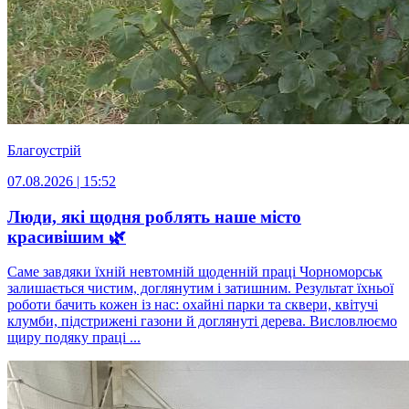
Благоустрій
07.08.2026 | 15:52
Люди, які щодня роблять наше місто
красивішим 🌿
Саме завдяки їхній невтомній щоденній праці Чорноморськ
залишається чистим, доглянутим і затишним. Результат їхньої
роботи бачить кожен із нас: охайні парки та сквери, квітучі
клумби, підстрижені газони й доглянуті дерева. Висловлюємо
щиру подяку праці ...