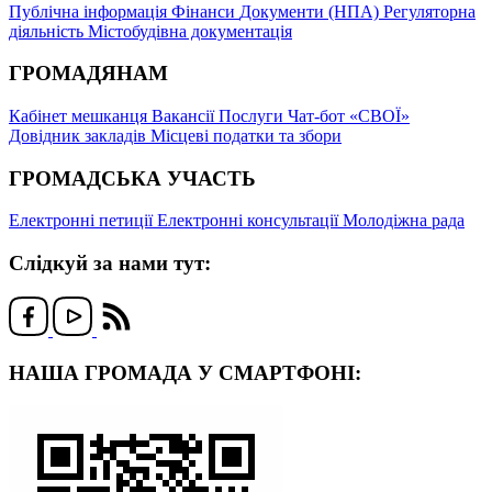
Публічна інформація
Фінанси
Документи (НПА)
Регуляторна
діяльність
Містобудівна документація
ГРОМАДЯНАМ
Кабінет мешканця
Вакансії
Послуги
Чат-бот «СВОЇ»
Довідник закладів
Місцеві податки та збори
ГРОМАДСЬКА УЧАСТЬ
Електронні петиції
Електронні консультації
Молодіжна рада
Слідкуй за нами тут:
НАША ГРОМАДА У СМАРТФОНІ: