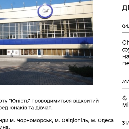
Д
04
C
фу
н
п
31
💪
порту "Юність" проводимиться відкритий
мі
ед юнаків та дівчат.
ди м. Чорноморськ, м. Овідіопіль, м. Одеса
31
ина.