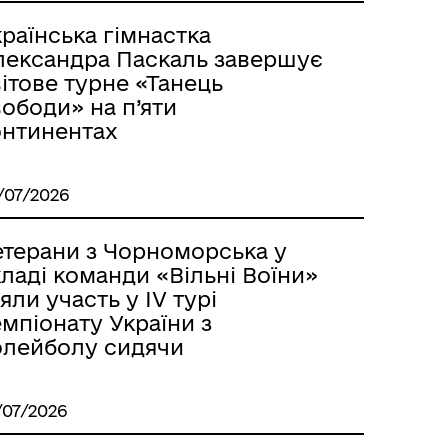
раїнська гімнастка
лександра Паскаль завершує
ітове турне «Танець
ободи» на п’яти
онтинентах
/07/2026
етерани з Чорноморська у
ладі команди «Вільні Воїни»
яли участь у IV турі
мпіонату України з
олейболу сидячи
/07/2026