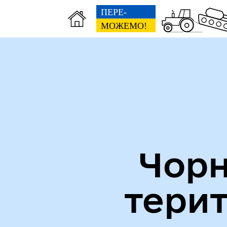
Міська рада
Пуб
Чорн
тери
Кол
Виконавчий комітет
роб