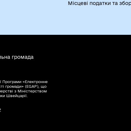
Місцеві податки та збо
льна громада
ї Програми «Електронне
сті громади» (EGAP), що
нерстві з Міністерством
мки Швейцарії.
?