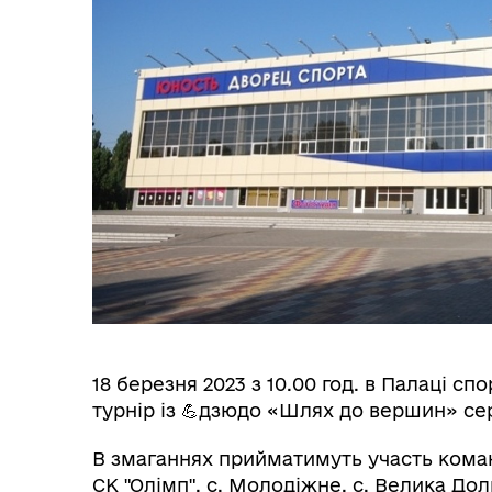
18 березня 2023 з 10.00 год. в Палаці с
турнір із 💪дзюдо «Шлях до вершин» сер
В змаганнях прийматимуть участь коман
СК "Олімп", с. Молодіжне, с. Велика Дол