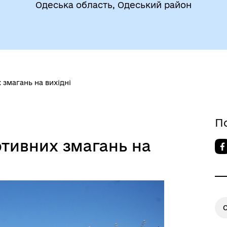
Одеська область, Одеський район
змагань на вихідні
До уваги внутрішньо
цеві податки та збори
переміщених осіб
П
тивних змагань на