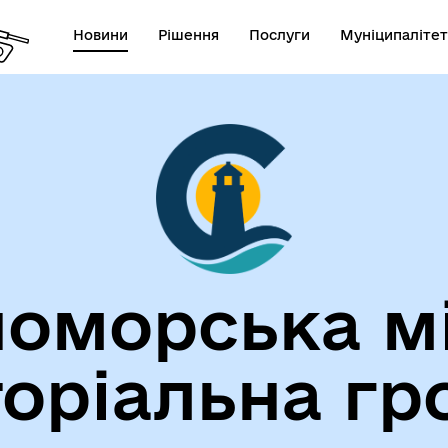
Новини
Рішення
Послуги
Муніципалітет
лічна інформація
Герої не вмирають!
оморська м
торіальна гр
егіальні органи (ради,
ВЕТЕРАНАМ
очі групи, комісії)