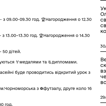
Ук
О
св
- з 09.00-09.30 год. 🏆Нагородження о 12.30
св
к
– з 13.00–13.30 год. 🏆Нагородження о 14.30
30
 50 дітей.
В
жуються 🏅медалями та 📃дипломами.
ск
вз
 басейні буде проводитись відкритий урок з
че
в
м.Чорноморська з ⚽футзалу, друге коло 16
29
0 год.