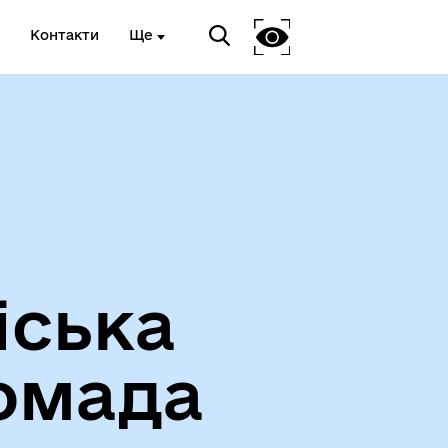
Контакти
Ще
Про громаду
іська
омада
Чорноморськ туристичний