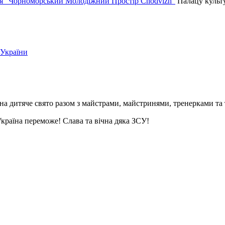
я "Чорноморський Молодіжний Простір Chodvizh"
Палацу культу
 України
ьна дитяче свято разом з майстрами, майстринями, тренерками та
Україна переможе! Слава та вічна дяка ЗСУ!