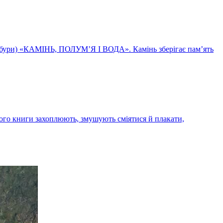
йдабури) «КАМІНЬ, ПОЛУМ’Я І ВОДА». Камінь зберігає пам’ять
ого книги захоплюють, змушують сміятися й плакати,