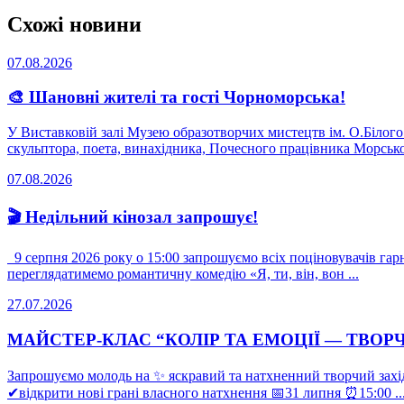
Схожі новини
07.08.2026
🎨 Шановні жителі та гості Чорноморська!
У Виставковій залі Музею образотворчих мистецтв ім. О.Білог
скульптора, поета, винахідника, Почесного працівника Морсько
07.08.2026
🎬 Недільний кінозал запрошує!
9 серпня 2026 року о 15:00 запрошуємо всіх поціновувачів гарно
переглядатимемо романтичну комедію «Я, ти, він, вон ...
27.07.2026
МАЙСТЕР-КЛАС “КОЛІР ТА ЕМОЦІЇ — ТВОР
Запрошуємо молодь на ✨ яскравий та натхненний творчий захід
✔відкрити нові грані власного натхнення 📅31 липня ⏰15:00 ..