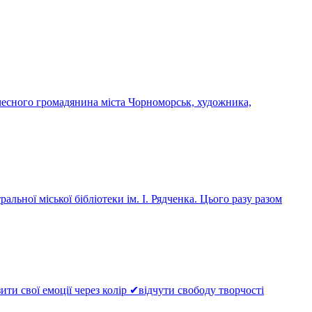
чесного громадянина міста Чорноморськ, художника,
льної міської бібліотеки ім. І. Рядченка. Цього разу разом
и свої емоції через колір ✔відчути свободу творчості