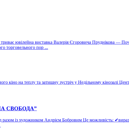
о триває ювілейна виставка Валерія Єгоровича Пруднікова — По
го торговельного пор ...
го кіно на теплу та затишну зустріч у Недільному кінозалі Центра
ЧА СВОБОДА”
 разом із художником Андрієм Бобровим Це можливість: ✔виразит
.