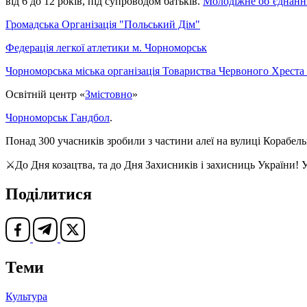
від 6 до 12 років, під супроводом батьків.
Молодіжне об’єднанн
Громадська Організація "Польський Дім"
Федерація легкої атлетики м. Чорноморськ
Чорноморська міська організація Товариства Червоного Хреста
Освітній центр «
Змістовно
»
Чорноморськ Гандбол
.
Понад 300 учасників зробили з частини алеї на вулиці Корабел
⚔До Дня козацтва, та до Дня Захисників і захисниць України! 
Поділитися
Теми
Культура