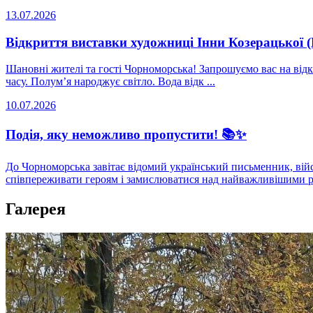
13.07.2026
Відкриття виставки художниці Інни Козерацької 
Шановні жителі та гості Чорноморська! Запрошуємо вас на ві
часу. Полум’я народжує світло. Вода відк ...
10.07.2026
Подія, яку неможливо пропустити! 📚✨
До Чорноморська завітає відомий український письменник, вій
співпереживати героям і замислюватися над найважливішими ре
Галерея