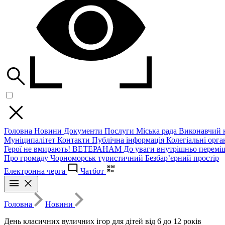
Головна
Новини
Документи
Послуги
Міська рада
Виконавчий к
Муніципалітет
Контакти
Публічна інформація
Колегіальні орган
Герої не вмирають!
ВЕТЕРАНАМ
До уваги внутрішньо перемі
Про громаду
Чорноморськ туристичний
Безбар’єрний простір
Електронна черга
Чатбот
Головна
Новини
День класичних вуличних ігор для дітей від 6 до 12 років