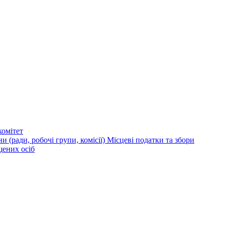
омітет
и (ради, робочі групи, комісії)
Місцеві податки та збори
щених осіб