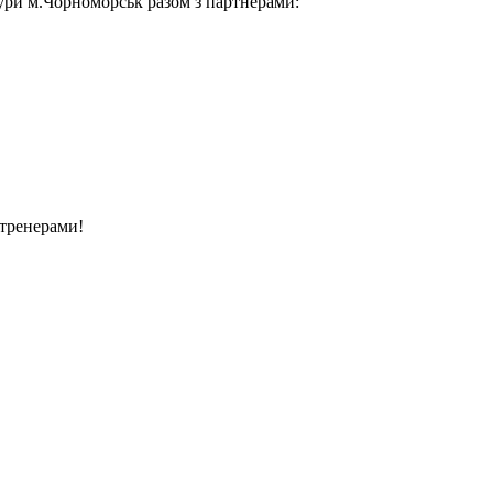
ри м.Чорноморськ разом з партнерами:
 тренерами!