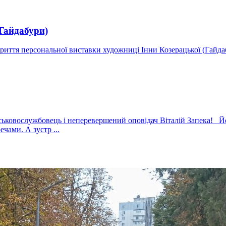
(Гайдабури)
дкриття персональної виставки художниці Інни Козерацької (Га
ськовослужбовець і неперевершений оповідач Віталій Запека! Й
чами. А зустр ...