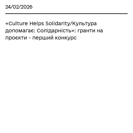
24/02/2026
«Culture Helps Solidarity/Культура
допомагає: Солідарність»: гранти на
проєкти - перший конкурс
18/02/2026
Грантовий конкурс від Outdoor-Online з
призовим фондом 40 000 гривень
08/01/2026
Соціальна грантова програма
Scholarship: виграй оплату навчання від
«Люмі-Дент»