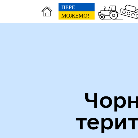
Міська рада
Пуб
Чорн
тери
Кол
Виконавчий комітет
роб