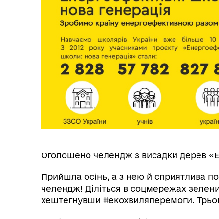
Оголошено челендж з висадки дерев «Е
Прийшла осінь, а з нею й сприятлива п
челендж! Діліться в соцмережах зелен
хештегнувши #екохвиляперемоги. Трьом