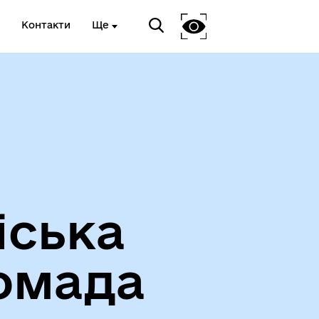
Контакти
Ще
Про громаду
іська
омада
Чорноморськ туристичний