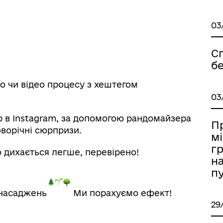
03
Сп
б
о чи відео процесу з хештегом
03
р в Instagram, за допомогою рандомайзера
П
ворічні сюрпризи.
мі
г
дихається легше, перевірено!
на
п
ь насаджень
Ми порахуємо ефект!
29