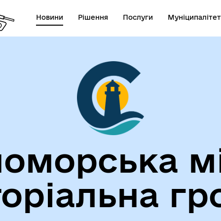
Новини
Рішення
Послуги
Муніципалітет
лічна інформація
Герої не вмирають!
оморська м
торіальна гр
егіальні органи (ради,
ВЕТЕРАНАМ
очі групи, комісії)