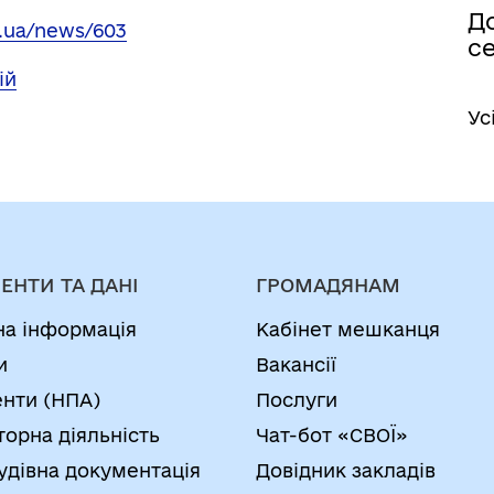
До
g.ua/news/603
с
ій
Ус
ЕНТИ ТА ДАНІ
ГРОМАДЯНАМ
на інформація
Кабінет мешканця
и
Вакансії
нти (НПА)
Послуги
торна діяльність
Чат-бот «СВОЇ»
удівна документація
Довідник закладів