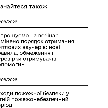
ізнайтеся також
/08/2026
апрошуємо на вебінар
Змінено порядок отримання
тлових ваучерів: нові
равила, обмеження і
еревірки отримувачів
опомоги»
/08/2026
аходи пожежної безпеки у
ітній пожежонебезпечний
еріод