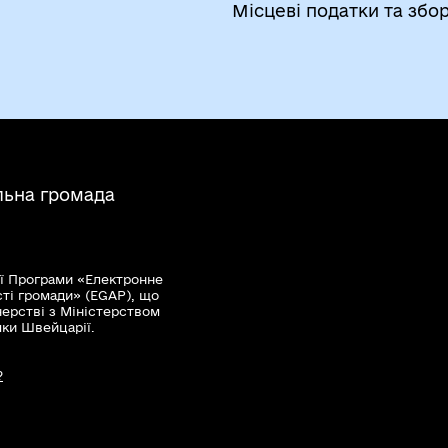
Місцеві податки та збо
льна громада
ї Програми «Електронне
сті громади» (EGAP), що
нерстві з Міністерством
мки Швейцарії.
?