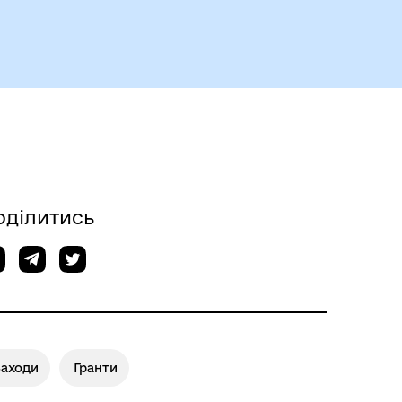
Безбар’єрний простір
оділитись
Заходи
Гранти