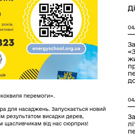
Д
04
З
«
жи
п
п
д
кохвиля перемоги».
04
ора для насаджень. Запускається новий
З
им результатом висадки дерев,
л
 щасливчикам від нас сюрприз!
п