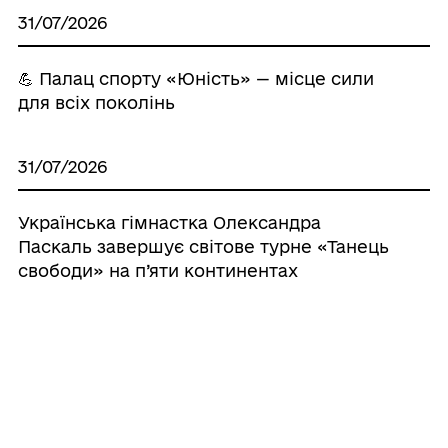
31/07/2026
💪 Палац спорту «Юність» — місце сили
для всіх поколінь
31/07/2026
Українська гімнастка Олександра
Паскаль завершує світове турне «Танець
свободи» на п’яти континентах
30/07/2026
Ветерани з Чорноморська у складі
команди «Вільні Воїни» взяли участь у IV
турі чемпіонату України з волейболу