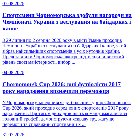
07.08.2026
Спортсмени Чорноморська здобули нагороди на
Чемпіонаті України з веслування на байдарках і
каное
З 29 липня по 2 серпня 2026 року в місті Умань проходив
Чемпіонат України з веслування на байдарках і каное, який
зібрав найсильніших спортсменів з усіх куточків країни.
Представники Чорноморська вкотре підтвердили високий
рівень своєї майстерності, вибор ...
04.08.2026
Chornomorsk Cup 2026: юні футболісти 2017
року народження визначили переможця
У Чорноморську завершився футбольний турнір Chornomorsk
Cup 2026, який проходив серед юних спортсменів 2017 року
народження. Протягом двох днів шість команд змагалися за
головний трофей, демонструючи яскраву гру, жагу до
перемоги та справжній спортивний х ...
31.07.2026