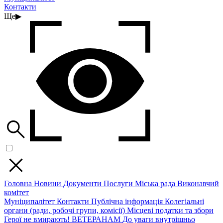
Контакти
Ще
▶
Головна
Новини
Документи
Послуги
Міська рада
Виконавчий
комітет
Муніципалітет
Контакти
Публічна інформація
Колегіальні
органи (ради, робочі групи, комісії)
Місцеві податки та збори
Герої не вмирають!
ВЕТЕРАНАМ
До уваги внутрішньо