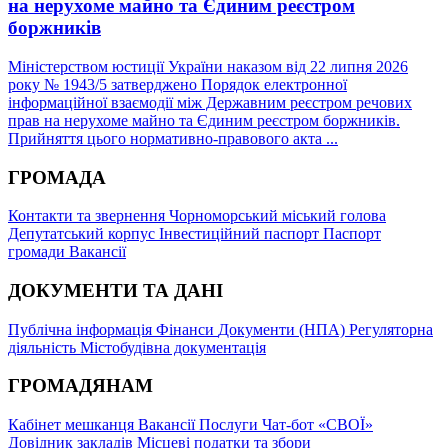
на нерухоме майно та Єдиним реєстром
боржників
Міністерством юстиції України наказом від 22 липня 2026
року № 1943/5 затверджено Порядок електронної
інформаційної взаємодії між Державним реєстром речових
прав на нерухоме майно та Єдиним реєстром боржників.
Прийняття цього нормативно-правового акта ...
ГРОМАДА
Контакти та звернення
Чорноморський міський голова
Депутатський корпус
Інвестиційний паспорт
Паспорт
громади
Вакансії
ДОКУМЕНТИ ТА ДАНІ
Публічна інформація
Фінанси
Документи (НПА)
Регуляторна
діяльність
Містобудівна документація
ГРОМАДЯНАМ
Кабінет мешканця
Вакансії
Послуги
Чат-бот «СВОЇ»
Довідник закладів
Місцеві податки та збори