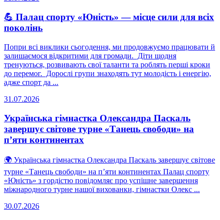
💪 Палац спорту «Юність» — місце сили для всіх
поколінь
Попри всі виклики сьогодення, ми продовжуємо працювати й
залишаємося відкритими для громади. Діти щодня
тренуються, розвивають свої таланти та роблять перші кроки
до перемог. Дорослі групи знаходять тут молодість і енергію,
адже спорт да ...
31.07.2026
Українська гімнастка Олександра Паскаль
завершує світове турне «Танець свободи» на
п’яти континентах
🌍 Українська гімнастка Олександра Паскаль завершує світове
турне «Танець свободи» на п’яти континентах Палац спорту
«Юність» з гордістю повідомляє про успішне завершення
міжнародного турне нашої вихованки, гімнастки Олекс ...
30.07.2026