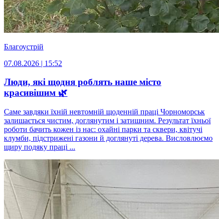
Благоустрій
07.08.2026 | 15:52
Люди, які щодня роблять наше місто
красивішим 🌿
Саме завдяки їхній невтомній щоденній праці Чорноморськ
залишається чистим, доглянутим і затишним. Результат їхньої
роботи бачить кожен із нас: охайні парки та сквери, квітучі
клумби, підстрижені газони й доглянуті дерева. Висловлюємо
щиру подяку праці ...