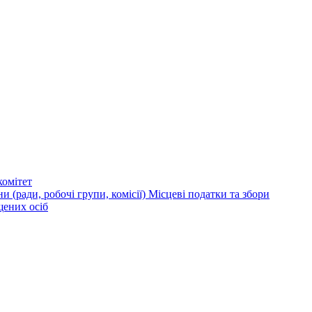
омітет
и (ради, робочі групи, комісії)
Місцеві податки та збори
щених осіб