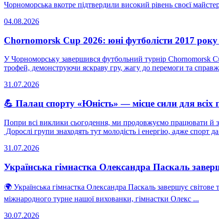
Чорноморська вкотре підтвердили високий рівень своєї майстерн
04.08.2026
Chornomorsk Cup 2026: юні футболісти 2017 рок
У Чорноморську завершився футбольний турнір Chornomorsk Cup
трофей, демонструючи яскраву гру, жагу до перемоги та справжн
31.07.2026
💪 Палац спорту «Юність» — місце сили для всіх 
Попри всі виклики сьогодення, ми продовжуємо працювати й за
Дорослі групи знаходять тут молодість і енергію, адже спорт да 
31.07.2026
Українська гімнастка Олександра Паскаль заверш
🌍 Українська гімнастка Олександра Паскаль завершує світове
міжнародного турне нашої вихованки, гімнастки Олекс ...
30.07.2026