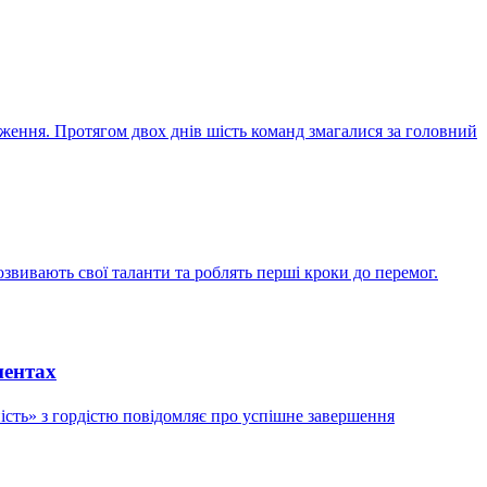
ення. Протягом двох днів шість команд змагалися за головний
вивають свої таланти та роблять перші кроки до перемог.
нентах
ість» з гордістю повідомляє про успішне завершення