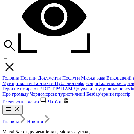
Головна
Новини
Документи
Послуги
Міська рада
Виконавчий к
Муніципалітет
Контакти
Публічна інформація
Колегіальні орган
Герої не вмирають!
ВЕТЕРАНАМ
До уваги внутрішньо перемі
Про громаду
Чорноморськ туристичний
Безбар’єрний простір
Електронна черга
Чатбот
Головна
Новини
Матчі 5-го туру чемпіонату міста з футзалу