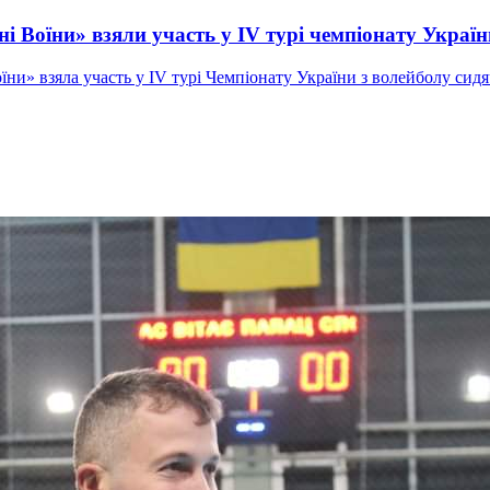
і Воїни» взяли участь у IV турі чемпіонату Україн
ни» взяла участь у IV турі Чемпіонату України з волейболу сидяч