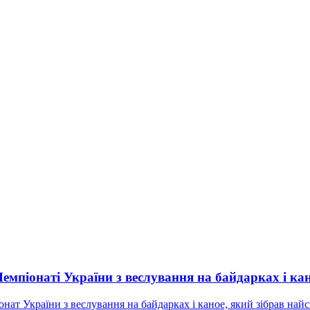
мпіонаті України з веслування на байдарках і ка
онат України з веслування на байдарках і каное, який зібрав най