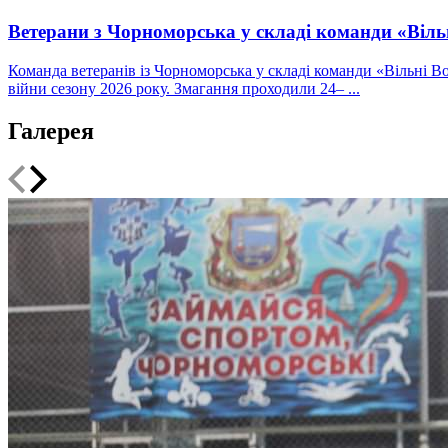
Ветерани з Чорноморська у складі команди «Вільн
Команда ветеранів із Чорноморська у складі команди «Вільні Вої
війни сезону 2026 року. Змагання проходили 24– ...
Галерея