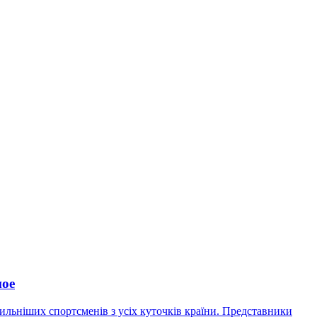
ное
сильніших спортсменів з усіх куточків країни. Представники