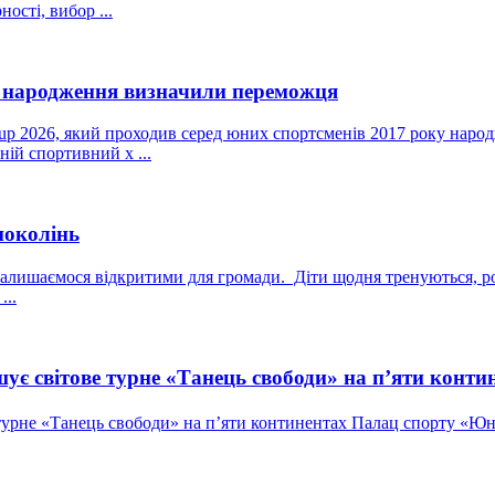
ості, вибор ...
у народження визначили переможця
 2026, який проходив серед юних спортсменів 2017 року народж
ій спортивний х ...
поколінь
лишаємося відкритими для громади. Діти щодня тренуються, роз
...
ує світове турне «Танець свободи» на п’яти конти
 турне «Танець свободи» на п’яти континентах Палац спорту «Юн