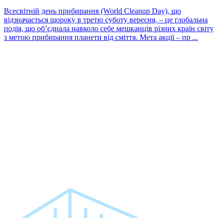
Всесвітній день прибирання (World Cleanup Day), що
відзначається щороку в третю суботу вересня, – це глобальна
подія, що об’єднала навколо себе мешканців різних країн світу
з метою прибирання планети від сміття. Мета акції – пр ...