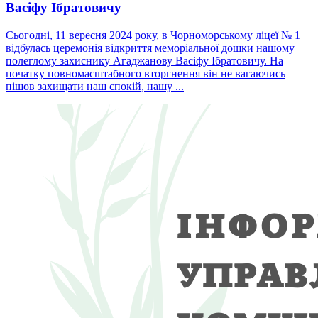
Васіфу Ібратовичу
Сьогодні, 11 вересня 2024 року, в Чорноморському ліцеї № 1
відбулась церемонія відкриття меморіальної дошки нашому
полеглому захиснику Агаджанову Васіфу Ібратовичу. На
початку повномасштабного вторгнення він не вагаючись
пішов захищати наш спокій, нашу ...