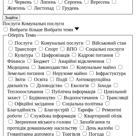
Червень
Липень
Серпень
Вересень
Жовтень
Листопад
Грудень
Знайти
Послуги
Комунальні послуги
Вибрати більше
Вибрати теми
Оберіть Теми
Послуги
Комунальні послуги
Військовий стан
Транспорт
Спорт
ВПО
Соціальні послуги
Культура
Цифровізація
Кадрові питання
Фінанси
Бюджет
Аварійні відключення
Медицина
Законодавство
Комунальне майно
Земельні питання
Нерухоме майно
Інфрастуктура
Звіти
Освіта
Події
Антикорупційна
діяльність
Діловодство
Екологія
Заходи
Теплопостачання
Публічна інформація
Цивільний
захист
Будівництво
Водопостачання
Трансляції
Офіційні засідання
Соціальна політика
Благодійність
Благоустрій
Тарифи
Ремонтні
роботи
Службова інформація
Квартирний облік
Звернення міського голови
Запобігання та
протидія домашньому насильству
День жалоби
Гуманітарна допомога
Торгівля
Погода