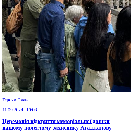
Героям Слава
11.09.2024 | 19:08
Церемонія відкриття меморіальної дошки
нашому полеглому захиснику Агаджанову