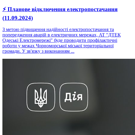
⚡ Планове відключення електропостачання
(11.09.2024)
З метою підвищення надійності електропостачання та
попередження аварій в електричних мережах, AT "ДТЕК
Одеські Електромережі" буде проводити профілактичні
роботи у межах Чорноморської міської територіальної
громади. У зв'язку з виконанням ...