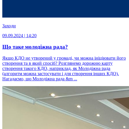
Заходи
09.09.2024 | 14:20
Що таке молодіжна рада?
Якщо КДО не утворений у громаді, чи можна ініціювати його
створення та в який спосіб? Розглянемо дорожню карту
створення такого КДО, наприклад, як Молодіжна рада
(алгоритм можна застосувати і для створення інших КДО).
Нагадаємо, що Молодіжна рада &m ...