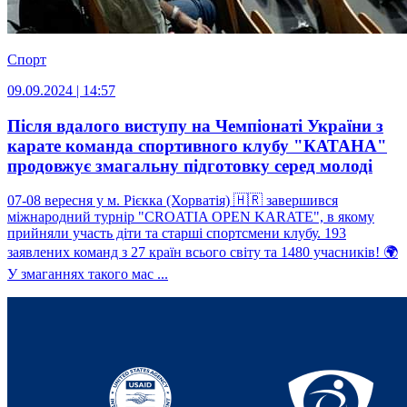
Спорт
09.09.2024 | 14:57
Після вдалого виступу на Чемпіонаті України з
карате команда спортивного клубу "КАТАНА"
продовжує змагальну підготовку серед молоді
07-08 вересня у м. Рієкка (Хорватія) 🇭🇷 завершився
міжнародний турнір "CROATIA OPEN KARATE", в якому
прийняли участь діти та старші спортсмени клубу. 193
заявлених команд з 27 країн всього світу та 1480 учасників! 🌍
У змаганнях такого мас ...