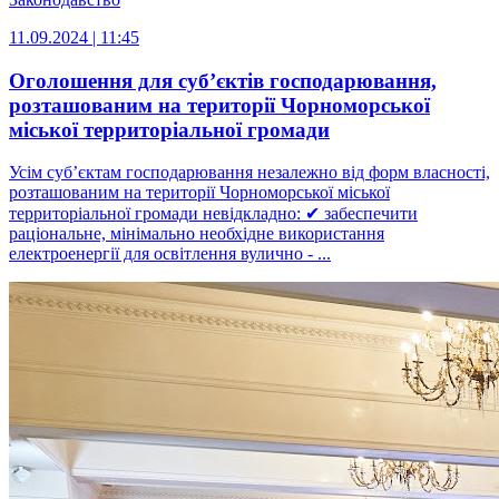
11.09.2024 | 11:45
Оголошення для суб’єктів господарювання,
розташованим на території Чорноморської
міської территоріальної громади
Усім суб’єктам господарювання незалежно від форм власності,
розташованим на території Чорноморської міської
территоріальної громади невідкладно: ✔ забеспечити
раціональне, мінімально необхідне використання
електроенергії для освітлення вулично - ...