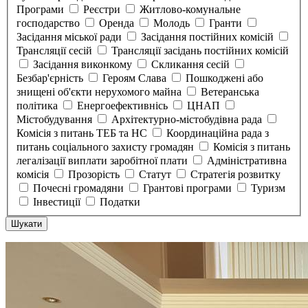
Програми
Реєстри
Житлово-комунальне
господарство
Оренда
Молодь
Гранти
Засідання міської ради
Засідання постійних комісій
Трансляції сесій
Трансляції засідань постійних комісій
Засідання виконкому
Скликання сесій
Безбар'єрність
Героям Слава
Пошкоджені або
знищені об'єкти нерухомого майна
Ветеранська
політика
Енергоефективнісь
ЦНАП
Містобудування
Архітектурно-містобудівна рада
Комісія з питань ТЕБ та НС
Координаційна рада з
питань соціального захисту громадян
Комісія з питань
легалізації виплати заробітної плати
Адміністративна
комісія
Прозорість
Статут
Стратегія розвитку
Почесні громадяни
Грантові програми
Туризм
Інвестиції
Податки
Шукати