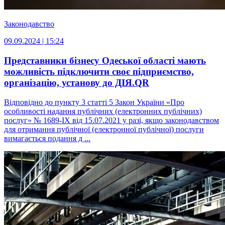
Законодавство
09.09.2024 | 15:24
Представники бізнесу Одеської області мають
можливість підключити своє підприємство,
організацію, установу до ДІЯ.QR
Відповідно до пункту 3 статті 5 Закон України «Про
особливості надання публічних (електронних публічних)
послуг» № 1689-IX від 15.07.2021 у разі, якщо законодавством
для отримання публічної (електронної публічної) послуги
вимагається подання д ...