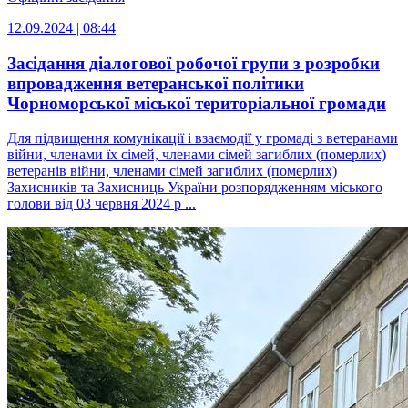
12.09.2024 | 08:44
Засідання діалогової робочої групи з розробки
впровадження ветеранської політики
Чорноморської міської територіальної громади
Для підвищення комунікації і взаємодії у громаді з ветеранами
війни, членами їх сімей, членами сімей загиблих (померлих)
ветеранів війни, членами сімей загиблих (померлих)
Захисників та Захисниць України розпорядженням міського
голови від 03 червня 2024 р ...