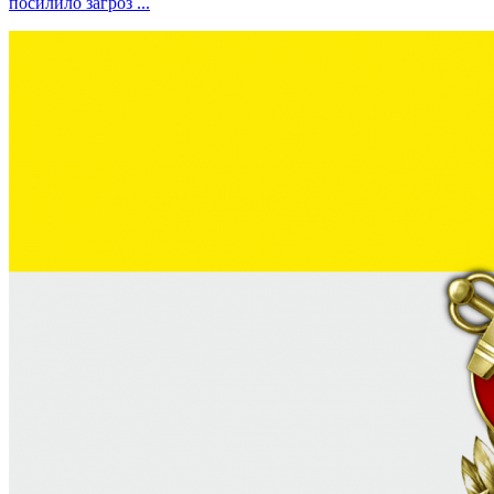
посилило загроз ...