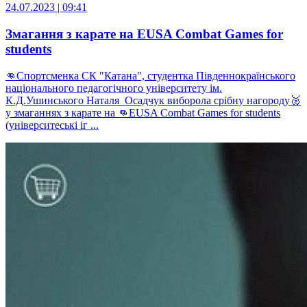
24.07.2023 | 09:41
Змагання з карате на EUSA Combat Games for
students
👊Спортсменка СК "Катана", студентка Південнокраїнського
національного педагогічного університету ім.
К.Д.Ушинського Наталя Осадчук виборола срібну нагороду🥈
у змаганнях з карате на 👊EUSA Combat Games for students
(університеські іг ...