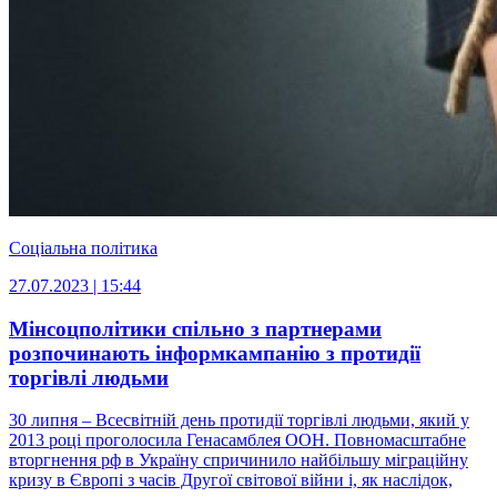
Соціальна політика
27.07.2023 | 15:44
Мінсоцполітики спільно з партнерами
розпочинають інформкампанію з протидії
торгівлі людьми
30 липня – Всесвітній день протидії торгівлі людьми, який у
2013 році проголосила Генасамблея ООН. Повномасштабне
вторгнення рф в Україну спричинило найбільшу міграційну
кризу в Європі з часів Другої світової війни і, як наслідок,