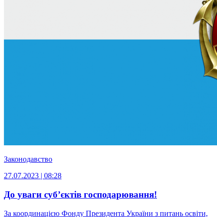
Законодавство
27.07.2023 | 08:28
До уваги суб’єктів господарювання!
За координацією Фонду Президента України з питань освіти,