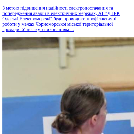
З метою підвищення надійності електропостачання та
попередження аварій в електричних мережах, AT "ДТЕК
Одеські Електромережі" буде проводити профілактичні
роботи у межах Чорноморської міської територіальної
громади. У зв'язку з виконанням ...