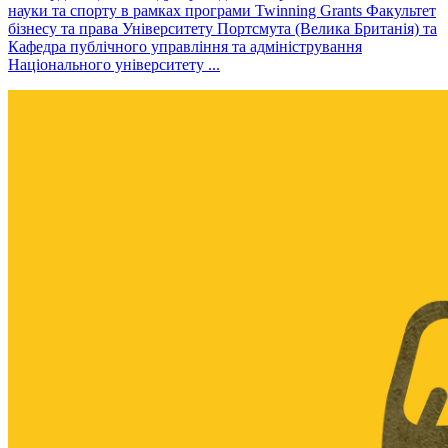
науки та спорту в рамках програми Twinning Grants Факультет
бізнесу та права Університету Портсмута (Велика Британія) та
Кафедра публічного управління та адміністрування
Національного університету ...