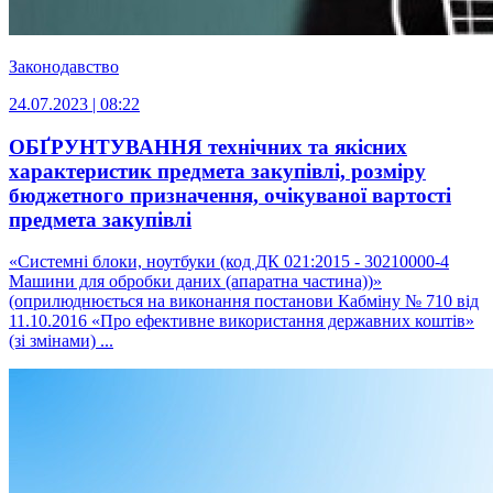
Законодавство
24.07.2023 | 08:22
ОБҐРУНТУВАННЯ технічних та якісних
характеристик предмета закупівлі, розміру
бюджетного призначення, очікуваної вартості
предмета закупівлі
«Системні блоки, ноутбуки (код ДК 021:2015 - 30210000-4
Машини для обробки даних (апаратна частина))»
(оприлюднюється на виконання постанови Кабміну № 710 від
11.10.2016 «Про ефективне використання державних коштів»
(зі змінами) ...