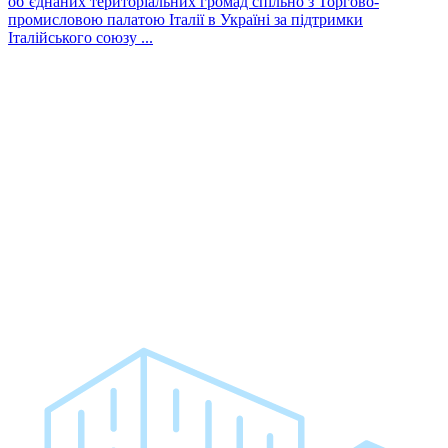
об’єднаних територіальних громад спільно з Торгово-
промисловою палатою Італії в Україні за підтримки
Італійського союзу ...