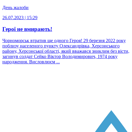
День жалоби
26.07.2023 | 15:29
Герої не вмирають!
Чорноморськ втратив ще одного Героя! 29 березня 2022 року
поблизу населеного пункту Олександрівка, Херсонського
району, Херсонської області, який вважався зниклим без вісти,
загинув солдат Сейко Віктор Володимирович, 1974 року
народження. Висловлюєм ...