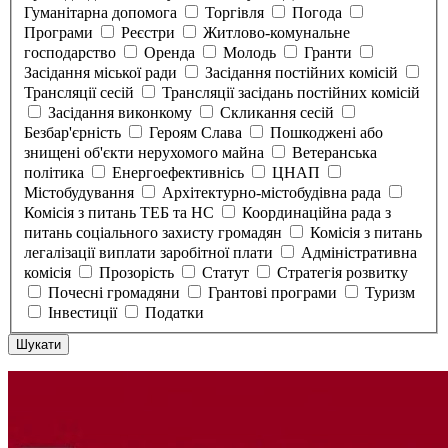
Гуманітарна допомога
Торгівля
Погода
Програми
Реєстри
Житлово-комунальне
господарство
Оренда
Молодь
Гранти
Засідання міської ради
Засідання постійних комісій
Трансляції сесій
Трансляції засідань постійних комісій
Засідання виконкому
Скликання сесій
Безбар'єрність
Героям Слава
Пошкоджені або
знищені об'єкти нерухомого майна
Ветеранська
політика
Енергоефективнісь
ЦНАП
Містобудування
Архітектурно-містобудівна рада
Комісія з питань ТЕБ та НС
Координаційна рада з
питань соціального захисту громадян
Комісія з питань
легалізації виплати заробітної плати
Адміністративна
комісія
Прозорість
Статут
Стратегія розвитку
Почесні громадяни
Грантові програми
Туризм
Інвестиції
Податки
Шукати