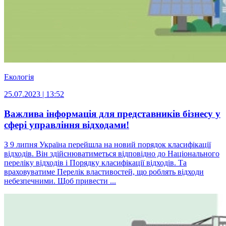
Екологія
25.07.2023 | 13:52
Важлива інформація для представників бізнесу у
сфері управління відходами!
З 9 липня Україна перейшла на новий порядок класифікації
відходів. Він здійснюватиметься відповідно до Національного
переліку відходів і Порядку класифікації відходів. Та
враховуватиме Перелік властивостей, що роблять відходи
небезпечними. Щоб привести ...