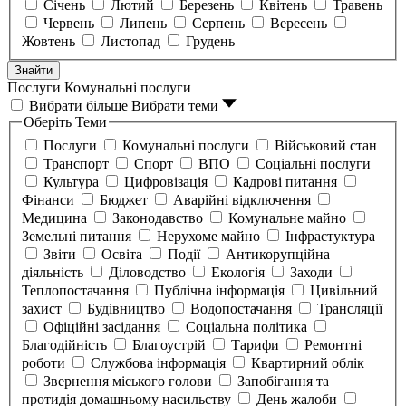
Січень
Лютий
Березень
Квітень
Травень
Червень
Липень
Серпень
Вересень
Жовтень
Листопад
Грудень
Знайти
Послуги
Комунальні послуги
Вибрати більше
Вибрати теми
Оберіть Теми
Послуги
Комунальні послуги
Військовий стан
Транспорт
Спорт
ВПО
Соціальні послуги
Культура
Цифровізація
Кадрові питання
Фінанси
Бюджет
Аварійні відключення
Медицина
Законодавство
Комунальне майно
Земельні питання
Нерухоме майно
Інфрастуктура
Звіти
Освіта
Події
Антикорупційна
діяльність
Діловодство
Екологія
Заходи
Теплопостачання
Публічна інформація
Цивільний
захист
Будівництво
Водопостачання
Трансляції
Офіційні засідання
Соціальна політика
Благодійність
Благоустрій
Тарифи
Ремонтні
роботи
Службова інформація
Квартирний облік
Звернення міського голови
Запобігання та
протидія домашньому насильству
День жалоби