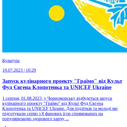
Культура
19.07.2023 | 10:29
Запуск кулінарного проекту "Граїмо" від Культ
Фуд Євгена Клопотенка та UNICEF Ukraine
1 серпня, 01.08.2023, у Чорноморську відбудеться запуск
кулінарного проекту "Граїмо" від Культ Фуд Євгена
Клопотенка та UNICEF Ukraine. Для підлітків та молоді ми
підготували серію з 8 фанових ігор спрямованих на
популяризацію здорового харчу ...