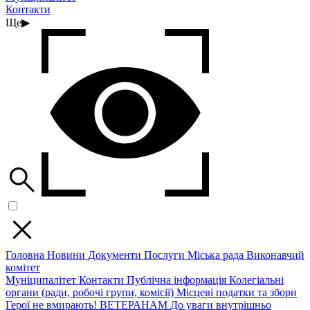
Контакти
Ще
▶
Головна
Новини
Документи
Послуги
Міська рада
Виконавчий
комітет
Муніципалітет
Контакти
Публічна інформація
Колегіальні
органи (ради, робочі групи, комісії)
Місцеві податки та збори
Герої не вмирають!
ВЕТЕРАНАМ
До уваги внутрішньо