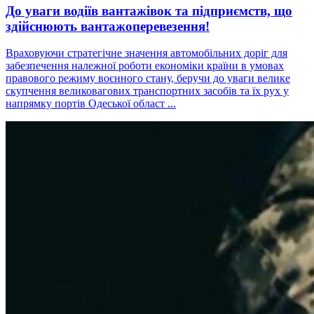
До уваги водіїв вантажівок та підприємств, що
здійснюють вантажоперевезення!
Враховуючи стратегічне значення автомобільних доріг для
забезпечення належної роботи економіки країни в умовах
правового режиму воєнного стану, беручи до уваги велике
скупчення великовагових транспортних засобів та їх рух у
напрямку портів Одеської област ...