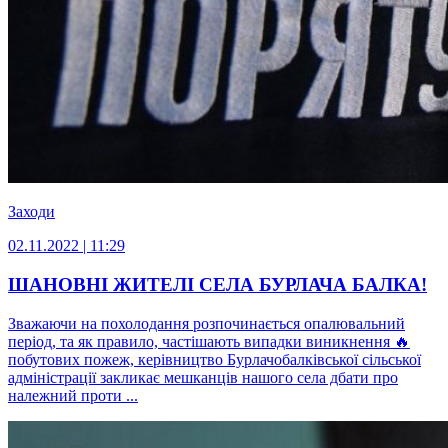
Заходи
02.11.2022 | 11:29
ШАНОВНІ ЖИТЕЛІ СЕЛА БУРЛАЧА БАЛКА!
Зважаючи на похолодання розпочинається опалювальний
період, та як правило, частішають випадки виникнення 🔥
побутових пожеж, керівництво Бурлачобалківської сільської
адміністрації закликає мешканців нашого села дбати про
належний проти ...