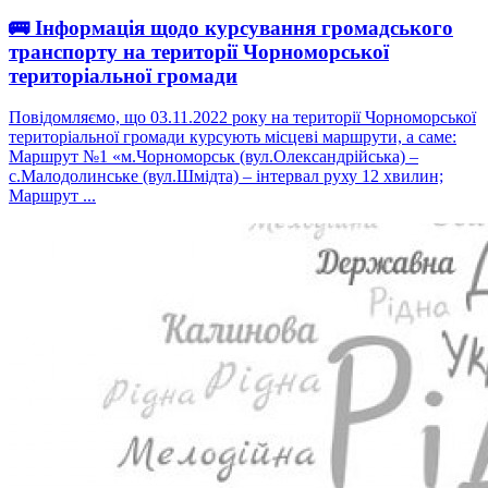
🚌 Інформація щодо курсування громадського
транспорту на території Чорноморської
територіальної громади
Повідомляємо, що 03.11.2022 року на території Чорноморської
територіальної громади курсують місцеві маршрути, а саме:
Маршрут №1 «м.Чорноморськ (вул.Олександрійська) –
с.Малодолинське (вул.Шмідта) – інтервал руху 12 хвилин;
Маршрут ...