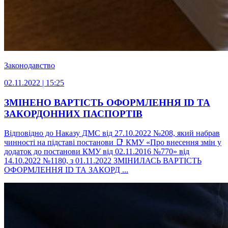
Законодавство
02.11.2022 | 15:25
ЗМІНЕНО ВАРТІСТЬ ОФОРМЛЕННЯ ID ТА
ЗАКОРДОННИХ ПАСПОРТІВ
Відповідно до Наказу ДМС від 27.10.2022 №208, який набрав
чинності на підставі постанови 📑 КМУ «Про внесення змін у
додаток до постанови КМУ від 02.11.2016 №770» від
14.10.2022 №1180, з 01.11.2022 ЗМІНИЛАСЬ ВАРТІСТЬ
ОФОРМЛЕННЯ ID ТА ЗАКОРД ...