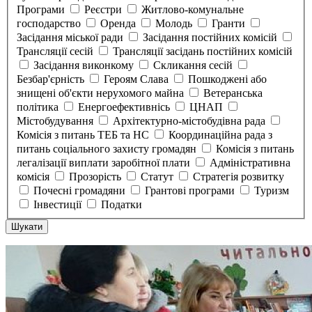
Програми
Реєстри
Житлово-комунальне
господарство
Оренда
Молодь
Гранти
Засідання міської ради
Засідання постійних комісій
Трансляції сесій
Трансляції засідань постійних комісій
Засідання виконкому
Скликання сесій
Безбар'єрність
Героям Слава
Пошкоджені або
знищені об'єкти нерухомого майна
Ветеранська
політика
Енергоефективнісь
ЦНАП
Містобудування
Архітектурно-містобудівна рада
Комісія з питань ТЕБ та НС
Координаційна рада з
питань соціального захисту громадян
Комісія з питань
легалізації виплати заробітної плати
Адміністративна
комісія
Прозорість
Статут
Стратегія розвитку
Почесні громадяни
Грантові програми
Туризм
Інвестиції
Податки
Шукати