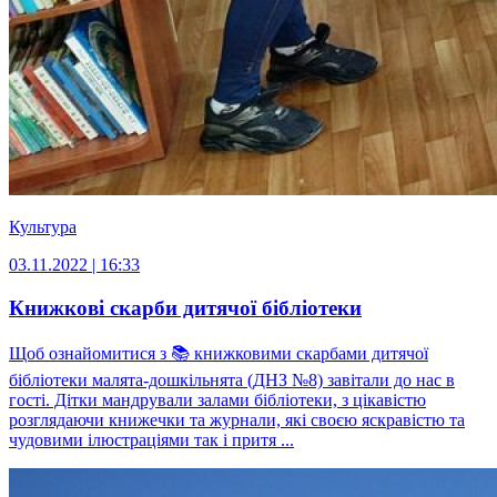
Культура
03.11.2022 | 16:33
Книжкові скарби дитячої бібліотеки
Щоб ознайомитися з 📚 книжковими скарбами дитячої
бібліотеки малята-дошкільнята (ДНЗ №8) завітали до нас в
гості. Дітки мандрували залами бібліотеки, з цікавістю
розглядаючи книжечки та журнали, які своєю яскравістю та
чудовими ілюстраціями так і притя ...