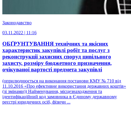
Законодавство
03.11.2022 | 11:16
ОБҐРУНТУВАННЯ технічних та якісних
характеристик закупівлі робіт та послуг з
реконструкції захисних споруд цивільного
захисту, розміру бюджетного призначення,
очікуваної вартості предмета закупівлі
(оприлюднюється на виконання постанови КМУ № 710 від
11.10.2016 «Про ефективне використання державних коштів»
(зі змінами)) Найменування, місцезнаходження та
ідентифікаційний код замовника в Єдиному державному
реєстрі юридичних осіб, фізичн ...