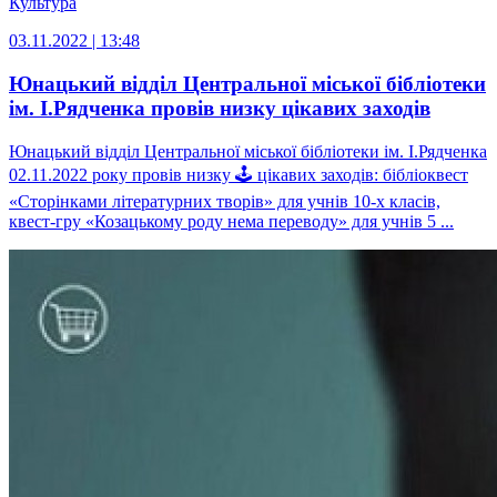
Культура
03.11.2022 | 13:48
Юнацький відділ Центральної міської бібліотеки
ім. І.Рядченка провів низку цікавих заходів
Юнацький відділ Центральної міської бібліотеки ім. І.Рядченка
02.11.2022 року провів низку 🕹 цікавих заходів: бібліоквест
«Сторінками літературних творів» для учнів 10-х класів,
квест-гру «Козацькому роду нема переводу» для учнів 5 ...