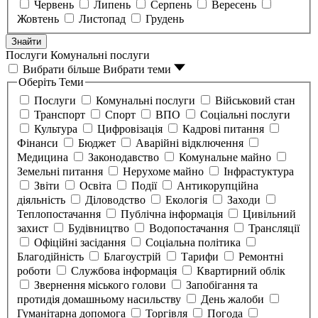
Червень
Липень
Серпень
Вересень
Жовтень
Листопад
Грудень
Знайти
Послуги
Комунальні послуги
Вибрати більше
Вибрати теми
Оберіть Теми
Послуги
Комунальні послуги
Військовий стан
Транспорт
Спорт
ВПО
Соціальні послуги
Культура
Цифровізація
Кадрові питання
Фінанси
Бюджет
Аварійні відключення
Медицина
Законодавство
Комунальне майно
Земельні питання
Нерухоме майно
Інфрастуктура
Звіти
Освіта
Події
Антикорупційна
діяльність
Діловодство
Екологія
Заходи
Теплопостачання
Публічна інформація
Цивільний
захист
Будівництво
Водопостачання
Трансляції
Офіційні засідання
Соціальна політика
Благодійність
Благоустрій
Тарифи
Ремонтні
роботи
Службова інформація
Квартирний облік
Звернення міського голови
Запобігання та
протидія домашньому насильству
День жалоби
Гуманітарна допомога
Торгівля
Погода