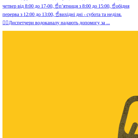
четвер від 8:00 до 17-00, ☝️п’ятниця з 8:00 до 15:00, ☝️обідня
перерва з 12:00 до 13:00, ☝️вихідні дні - субота та неділя.
👷‍♀Диспетчери водоканалу надають допомогу за ...