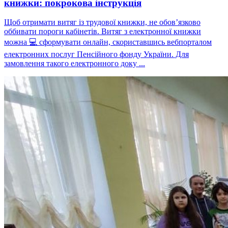
книжки: покрокова інструкція
Щоб отримати витяг із трудової книжки, не обов’язково
оббивати пороги кабінетів. Витяг з електронної книжки
можна 💻 сформувати онлайн, скориставшись вебпорталом
електронних послуг Пенсійного фонду України. Для
замовлення такого електронного доку ...