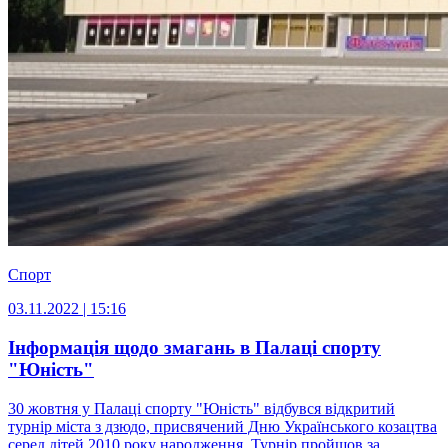
Спорт
03.11.2022 | 15:16
Інформація щодо змагань в Палаці спорту
"Юність"
30 жовтня у Палаці спорту "Юність" відбувся відкритий
турнір міста з дзюдо, присвячений Дню Українського козацтва
серед дітей 2010 року народження. Турнір пройшов за