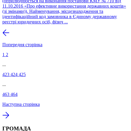
(оприлюднюється на виконання постанови КМУ № 710 від
11.10.2016 «Про ефективне використання державних коштів»
(зі змінами)). Найменування, місцезнаходження та
ідентифікаційний код замовника в Єдиному державному
реєстрі юридичних осіб, фізич ...
Попередня сторінка
1
2
...
423
424
425
...
463
464
Наступна сторінка
ГРОМАДА