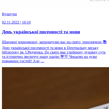
Культура
02.11.2022 | 16:10
День української писемності та мови
Шановні чорноморці, запрошуємо вас на свято, присвячене 📚
Дню української писемності та мови в Центральну міську
бібліотеку ім. І.Рядченка. Це свято має глибинну духовну суть
та історично звеличує нашу націю 💙💛 Чекаємо на дуже
поважних гостей! Але, ...