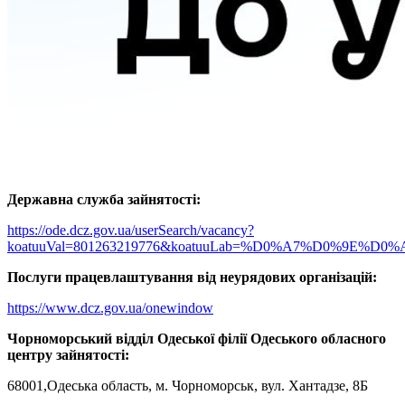
Державна служба зайнятості:
https://ode.dcz.gov.ua/userSearch/vacancy?
koatuuVal=801263219776&koatuuLab=%D0%A7%D0%9
Послуги працевлаштування від неурядових організацій:
https://www.dcz.gov.ua/onewindow
Чорноморський відділ Одеської філії Одеського обласного
центру зайнятості
:
68001,Одеська область, м. Чорноморськ, вул. Хантадзе, 8Б