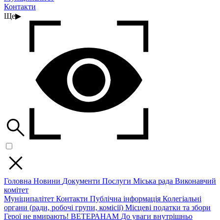
Контакти
Ще
▶
Головна
Новини
Документи
Послуги
Міська рада
Виконавчий
комітет
Муніципалітет
Контакти
Публічна інформація
Колегіальні
органи (ради, робочі групи, комісії)
Місцеві податки та збори
Герої не вмирають!
ВЕТЕРАНАМ
До уваги внутрішньо