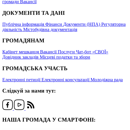
громади
Вакансії
ДОКУМЕНТИ ТА ДАНІ
Публічна інформація
Фінанси
Документи (НПА)
Регуляторна
діяльність
Містобудівна документація
ГРОМАДЯНАМ
Кабінет мешканця
Вакансії
Послуги
Чат-бот «СВОЇ»
Довідник закладів
Місцеві податки та збори
ГРОМАДСЬКА УЧАСТЬ
Електронні петиції
Електронні консультації
Молодіжна рада
Слідкуй за нами тут:
НАША ГРОМАДА У СМАРТФОНІ: