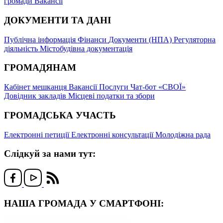
громади
Вакансії
ДОКУМЕНТИ ТА ДАНІ
Публічна інформація
Фінанси
Документи (НПА)
Регуляторна
діяльність
Містобудівна документація
ГРОМАДЯНАМ
Кабінет мешканця
Вакансії
Послуги
Чат-бот «СВОЇ»
Довідник закладів
Місцеві податки та збори
ГРОМАДСЬКА УЧАСТЬ
Електронні петиції
Електронні консультації
Молодіжна рада
Слідкуй за нами тут:
НАША ГРОМАДА У СМАРТФОНІ: