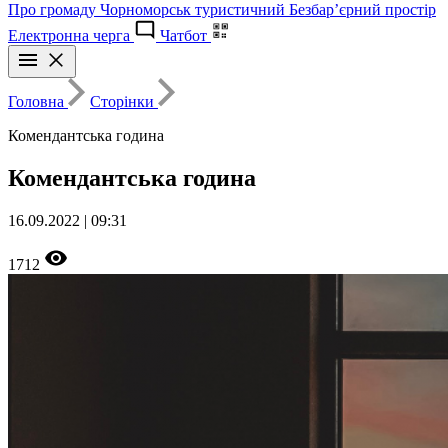
Про громаду
Чорноморськ туристичний
Безбар’єрний простір
Електронна черга
Чатбот
Головна
Сторінки
Комендантська година
Комендантська година
16.09.2022 | 09:31
1712