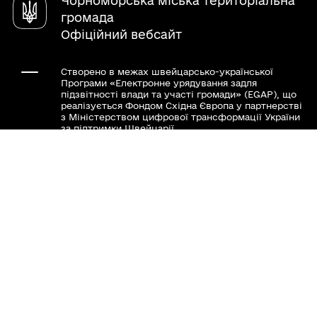
Чорноморська міська територіальна
Місцеві податки та збори
громада
Офіційний вебсайт
Створено в межах швейцарсько-української
Програми «Електронне урядування задля
підзвітності влади та участі громади» (EGAP), що
реалізується Фондом Східна Європа у партнерстві
з Міністерством цифрової трансформації України
за підтримки Швейцарії.
Хочете такий сайт з чат-ботом для громади?
Весь контент доступний за ліцензією Creative
Commons Attribution 4.0 International license,
якщо не зазначено інше.
Слідкуй за нами тут: