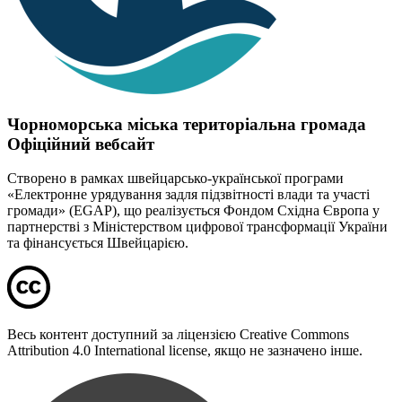
земельних відносин Чорноморської міської ради Одеського
району Одеської області
Положення про управління економічного розвитку та торгівлі
виконавчого комітету Чорноморської міської ради Одеського
Чорноморська міська територіальна громада
району Одеської області
Офіційний вебсайт
Створено в рамках швейцарсько-української програми
«Електронне урядування задля підзвітності влади та участі
громади» (EGAP), що реалізується Фондом Східна Європа у
Положення про управління освіти Чорноморської міської ради
партнерстві з Міністерством цифрової трансформації України
Одеського району Одеської області
та фінансується Швейцарією.
Положення про відділ енергоефективності та грантової
діяльності виконавчого комітету Чорноморської міської ради
Весь контент доступний за ліцензією Creative Commons
Одеського району Одеської області
Attribution 4.0 International license, якщо не зазначено інше.