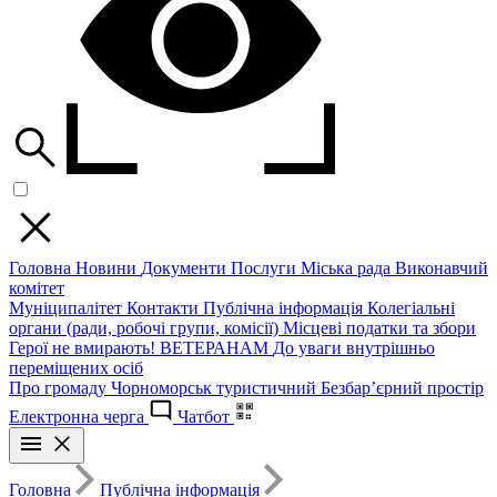
Головна
Новини
Документи
Послуги
Міська рада
Виконавчий
комітет
Муніципалітет
Контакти
Публічна інформація
Колегіальні
органи (ради, робочі групи, комісії)
Місцеві податки та збори
Герої не вмирають!
ВЕТЕРАНАМ
До уваги внутрішньо
переміщених осіб
Про громаду
Чорноморськ туристичний
Безбар’єрний простір
Електронна черга
Чатбот
Головна
Публічна інформація