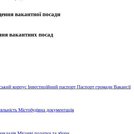
іщення вакантної посади
ння вакантних посад
ої посади
ський корпус
Інвестиційний паспорт
Паспорт громади
Вакансії
іяльність
Містобудівна документація
закладів
Місцеві податки та збори