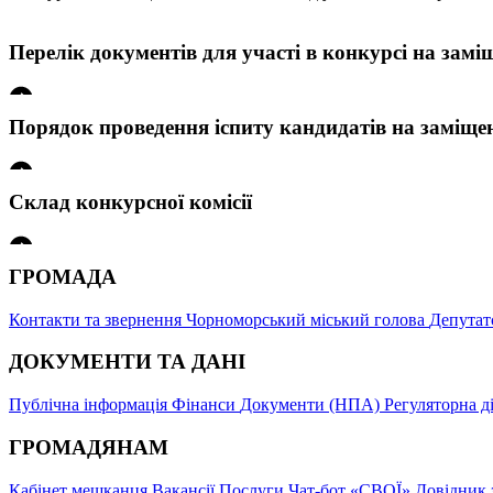
Перелік документів для участі в конкурсі на зам
Порядок проведення іспиту кандидатів на заміще
Перелік документів для участі в конкурсі на заміщення вакантн
Склад конкурсної комісії
Порядок проведення конкурсу на заміщення вакантних посад
Вакансії
ГРОМАДА
Склад конкурсної комісії
Контакти та звернення
Чорноморський міський голова
Депутат
ДОКУМЕНТИ ТА ДАНІ
Публічна інформація
Фінанси
Документи (НПА)
Регуляторна д
ГРОМАДЯНАМ
Кабінет мешканця
Вакансії
Послуги
Чат-бот «СВОЇ»
Довідник 