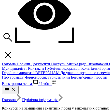
Головна
Новини
Документи
Послуги
Міська рада
Виконавчий к
Муніципалітет
Контакти
Публічна інформація
Колегіальні орган
Герої не вмирають!
ВЕТЕРАНАМ
До уваги внутрішньо перемі
Про громаду
Чорноморськ туристичний
Безбар’єрний простір
Електронна черга
Чатбот
Головна
Публічна інформація
Конкурси на заміщення вакантних посад у виконавчих органах 