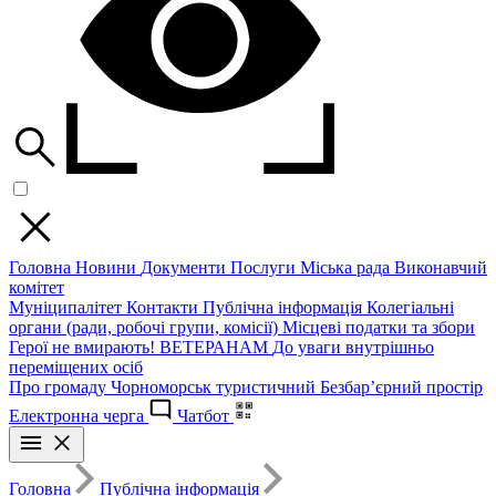
Головна
Новини
Документи
Послуги
Міська рада
Виконавчий
комітет
Муніципалітет
Контакти
Публічна інформація
Колегіальні
органи (ради, робочі групи, комісії)
Місцеві податки та збори
Герої не вмирають!
ВЕТЕРАНАМ
До уваги внутрішньо
переміщених осіб
Про громаду
Чорноморськ туристичний
Безбар’єрний простір
Електронна черга
Чатбот
Головна
Публічна інформація