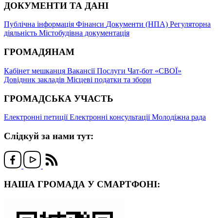
ДОКУМЕНТИ ТА ДАНІ
Публічна інформація
Фінанси
Документи (НПА)
Регуляторна
діяльність
Містобудівна документація
ГРОМАДЯНАМ
Кабінет мешканця
Вакансії
Послуги
Чат-бот «СВОЇ»
Довідник закладів
Місцеві податки та збори
ГРОМАДСЬКА УЧАСТЬ
Електронні петиції
Електронні консультації
Молодіжна рада
Слідкуй за нами тут:
НАША ГРОМАДА У СМАРТФОНІ: