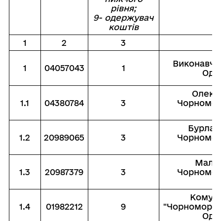
рівня;
9- одержувач
коштів
1
2
3
Виконавчи
1
04057043
1
Оде
Олекс
1.1
04380784
3
Чорноморс
Бурлачо
1.2
20989065
3
Чорноморс
Малод
1.3
20987379
3
Чорноморс
Комуна
1.4
01982212
9
"Чорноморсь
Оде