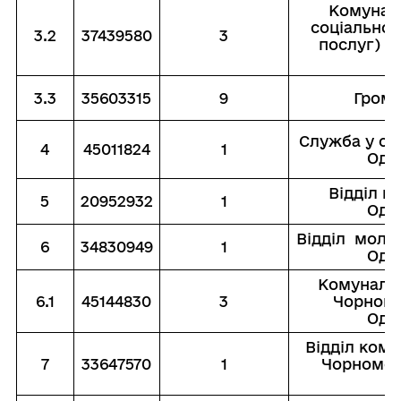
Комуналь
соціальног
3.2
37439580
3
послуг) Ч
3.3
35603315
9
Грома
Служба у сп
4
45011824
1
Оде
Вiддiл к
5
20952932
1
Оде
Вiддiл молод
6
34830949
1
Оде
Комунальн
6.1
45144830
3
Чорномо
Оде
Вiддiл ком
7
33647570
1
Чорноморс