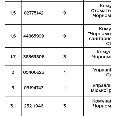
Комуна
"Стоматоло
1.5
02775142
9
Чорноморс
Комуна
"Чорноморс
1.6
44865999
9
санітарної
Оде
Комунал
1.7
38363806
3
Чорноморс
Управлінн
2
05406623
1
Оде
Управлiнн
3
03194743
1
мiської ра
Комунальн
3.1
23211946
3
Чорноморс