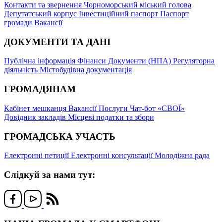
Контакти та звернення
Чорноморський міський голова
Депутатський корпус
Інвестиційний паспорт
Паспорт
громади
Вакансії
ДОКУМЕНТИ ТА ДАНІ
Публічна інформація
Фінанси
Документи (НПА)
Регуляторна
діяльність
Містобудівна документація
ГРОМАДЯНАМ
Кабінет мешканця
Вакансії
Послуги
Чат-бот «СВОЇ»
Довідник закладів
Місцеві податки та збори
ГРОМАДСЬКА УЧАСТЬ
Електронні петиції
Електронні консультації
Молодіжна рада
Слідкуй за нами тут: