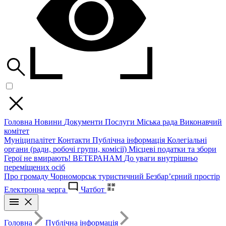
Головна
Новини
Документи
Послуги
Міська рада
Виконавчий
комітет
Муніципалітет
Контакти
Публічна інформація
Колегіальні
органи (ради, робочі групи, комісії)
Місцеві податки та збори
Герої не вмирають!
ВЕТЕРАНАМ
До уваги внутрішньо
переміщених осіб
Про громаду
Чорноморськ туристичний
Безбар’єрний простір
Електронна черга
Чатбот
Головна
Публічна інформація