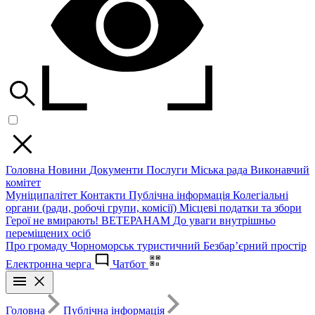
Головна
Новини
Документи
Послуги
Міська рада
Виконавчий
комітет
Муніципалітет
Контакти
Публічна інформація
Колегіальні
органи (ради, робочі групи, комісії)
Місцеві податки та збори
Герої не вмирають!
ВЕТЕРАНАМ
До уваги внутрішньо
переміщених осіб
Про громаду
Чорноморськ туристичний
Безбар’єрний простір
Електронна черга
Чатбот
Головна
Публічна інформація