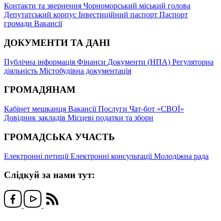
Контакти та звернення
Чорноморський міський голова
Депутатський корпус
Інвестиційний паспорт
Паспорт
громади
Вакансії
ДОКУМЕНТИ ТА ДАНІ
Публічна інформація
Фінанси
Документи (НПА)
Регуляторна
діяльність
Містобудівна документація
ГРОМАДЯНАМ
Кабінет мешканця
Вакансії
Послуги
Чат-бот «СВОЇ»
Довідник закладів
Місцеві податки та збори
ГРОМАДСЬКА УЧАСТЬ
Електронні петиції
Електронні консультації
Молодіжна рада
Слідкуй за нами тут: