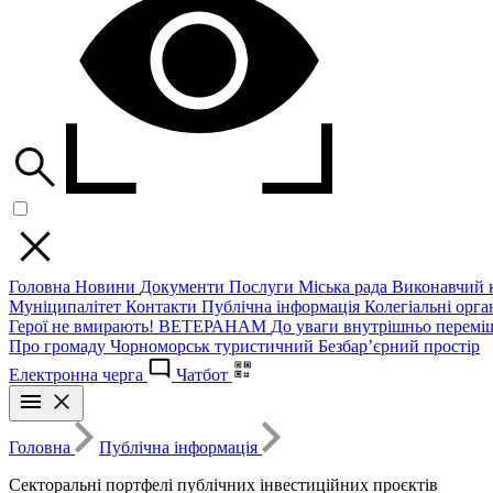
Головна
Новини
Документи
Послуги
Міська рада
Виконавчий к
Муніципалітет
Контакти
Публічна інформація
Колегіальні орган
Герої не вмирають!
ВЕТЕРАНАМ
До уваги внутрішньо перемі
Про громаду
Чорноморськ туристичний
Безбар’єрний простір
Електронна черга
Чатбот
Головна
Публічна інформація
Секторальні портфелі публічних інвестиційних проєктів