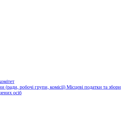
омітет
и (ради, робочі групи, комісії)
Місцеві податки та збори
щених осіб