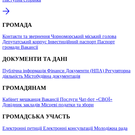
ГРОМАДА
Контакти та звернення
Чорноморський міський голова
Депутатський корпус
Інвестиційний паспорт
Паспорт
громади
Вакансії
ДОКУМЕНТИ ТА ДАНІ
Публічна інформація
Фінанси
Документи (НПА)
Регуляторна
діяльність
Містобудівна документація
ГРОМАДЯНАМ
Кабінет мешканця
Вакансії
Послуги
Чат-бот «СВОЇ»
Довідник закладів
Місцеві податки та збори
ГРОМАДСЬКА УЧАСТЬ
Електронні петиції
Електронні консультації
Молодіжна рада