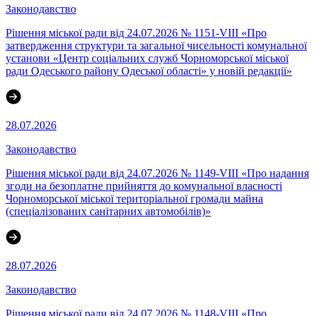
Законодавство
Рішення міської ради від 24.07.2026 № 1151-VIII «Про
затвердження структури та загальної чисельності комунальної
установи «Центр соціальних служб Чорноморської міської
ради Одеського району Одеської області» у новій редакції»
28.07.2026
Законодавство
Рішення міської ради від 24.07.2026 № 1149-VIII «Про надання
згоди на безоплатне прийняття до комунальної власності
Чорноморської міської територіальної громади майна
(спеціалізованих санітарних автомобілів)»
28.07.2026
Законодавство
Рішення міської ради від 24.07.2026 № 1148-VIII «Про