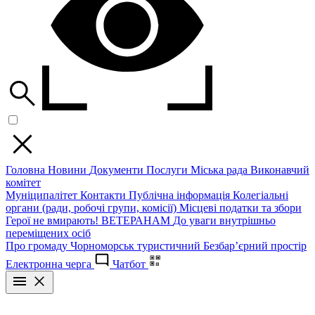
Головна
Новини
Документи
Послуги
Міська рада
Виконавчий
комітет
Муніципалітет
Контакти
Публічна інформація
Колегіальні
органи (ради, робочі групи, комісії)
Місцеві податки та збори
Герої не вмирають!
ВЕТЕРАНАМ
До уваги внутрішньо
переміщених осіб
Про громаду
Чорноморськ туристичний
Безбар’єрний простір
Електронна черга
Чатбот