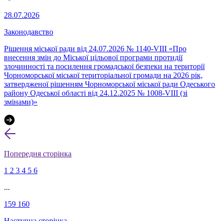
28.07.2026
Законодавство
Рішення міської ради від 24.07.2026 № 1140-VIII «Про
внесення змін до Міської цільової програми протидії
злочинності та посилення громадської безпеки на території
Чорноморської міської територіальної громади на 2026 рік,
затвердженої рішенням Чорноморської міської ради Одеського
району Одеської області від 24.12.2025 № 1008-VIII (зі
змінами)»
Попередня сторінка
1
2
3
4
5
6
...
159
160
Наступна сторінка