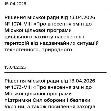
15.04.2026
влади Одеського району Одеської
області щодо реалізації державної
Рішення міської ради від 13.04.2026
регіональної політики на 2026 рік»
№ 1074-VIII «Про внесення змін до
Міської цільової програми
цивільного захисту населення і
територій від надзвичайних ситуацій
техногенного, природного і
воєнного характеру, забезпечення
пожежної безпеки на території
15.04.2026
Чорноморської міської
територіальної громади на 2026 –
Рішення міської ради від 13.04.2026
2030 роки, затвердженої рішенням
№ 1073-VIII «Про внесення змін до
Чорноморської міської ради
Міської цільової програми
Одеського району Одеської області
підтримки Сил оборони і безпеки
від 06.02.2026 №1042-VIII (зі
України, а також посилення заходів
змінами)»