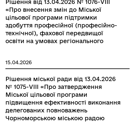
Рішення від 13.04.2026 № 1076-VIII
«Про внесення змін до Міської
цільової програми підтримки
здобуття професійної (професійно-
технічної), фахової передвищої
освіти на умовах регіонального
замовлення у відповідних закладах
освіти, що розташовані та діють на
15.04.2026
території Чорноморської міської
територіальної громади, на 2026 рік,
Рішення міської ради від 13.04.2026
затвердженої рішенням
№ 1075-VIII «Про затвердження
Чорноморської міської ради
Міської цільової програми
Одеського району Одеської області
підвищення ефективності виконання
від 24.12.2025 №1012-VIII»
делегованих повноважень
Чорноморською міською радою
Одеського району Одеської області у
взаємодії з органами виконавчої