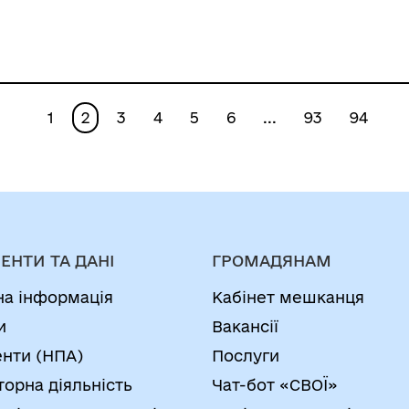
1
2
3
4
5
6
...
93
94
ЕНТИ ТА ДАНІ
ГРОМАДЯНАМ
на інформація
Кабінет мешканця
и
Вакансії
нти (НПА)
Послуги
торна діяльність
Чат-бот «СВОЇ»