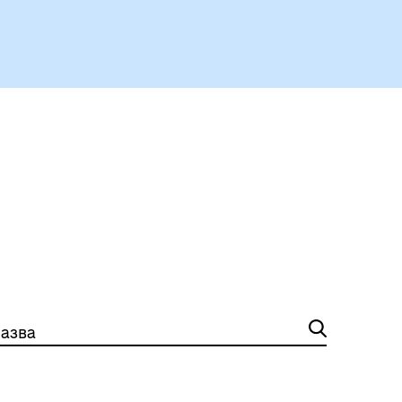
Чорноморськ туристичний
Безбар’єрний простір
азва