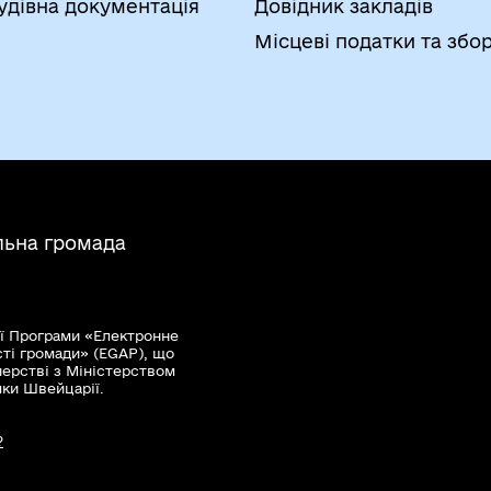
удівна документація
Довідник закладів
Місцеві податки та збо
льна громада
ї Програми «Електронне
сті громади» (EGAP), що
нерстві з Міністерством
мки Швейцарії.
?