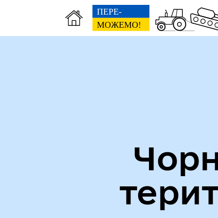
Міська рада
Пуб
Чорн
тери