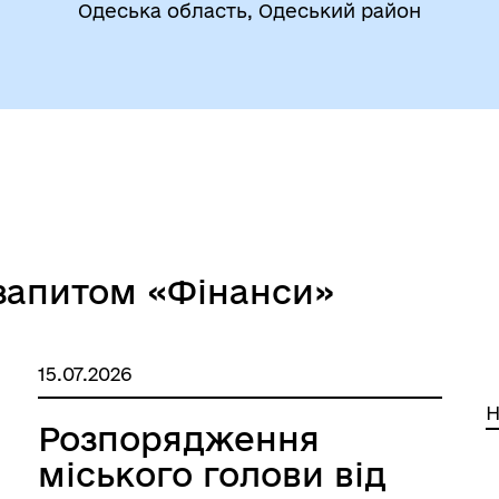
Одеська область, Одеський район
егіальні органи (ради,
ВЕТЕРАНАМ
очі групи, комісії)
 запитом «Фінанси»
До уваги внутрішньо
цеві податки та збори
переміщених осіб
15.07.2026
Н
Розпорядження
міського голови від