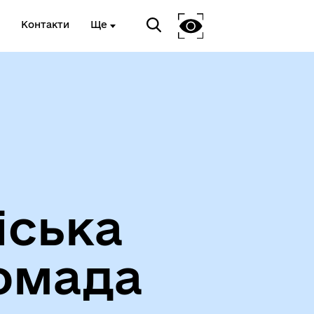
Контакти
Ще
Про громаду
іська
омада