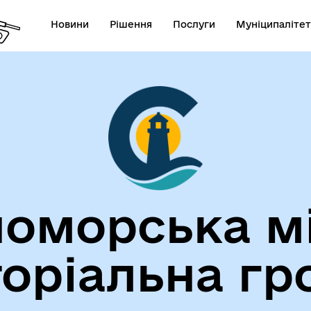
Новини
Рішення
Послуги
Муніципалітет
лічна інформація
Герої не вмирають!
оморська м
торіальна гр