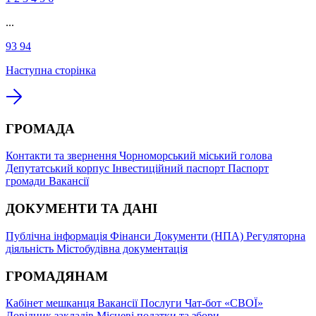
...
93
94
Наступна сторінка
ГРОМАДА
Контакти та звернення
Чорноморський міський голова
Депутатський корпус
Інвестиційний паспорт
Паспорт
громади
Вакансії
ДОКУМЕНТИ ТА ДАНІ
Публічна інформація
Фінанси
Документи (НПА)
Регуляторна
діяльність
Містобудівна документація
ГРОМАДЯНАМ
Кабінет мешканця
Вакансії
Послуги
Чат-бот «СВОЇ»
Довідник закладів
Місцеві податки та збори