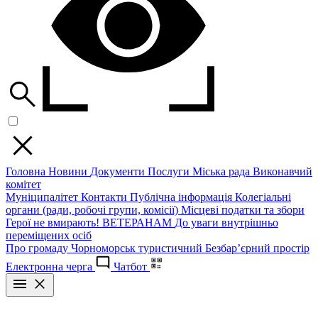
Головна
Новини
Документи
Послуги
Міська рада
Виконавчий
комітет
Муніципалітет
Контакти
Публічна інформація
Колегіальні
органи (ради, робочі групи, комісії)
Місцеві податки та збори
Герої не вмирають!
ВЕТЕРАНАМ
До уваги внутрішньо
переміщених осіб
Про громаду
Чорноморськ туристичний
Безбар’єрний простір
Електронна черга
Чатбот