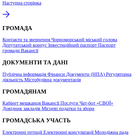
Наступна сторінка
ГРОМАДА
Контакти та звернення
Чорноморський міський голова
Депутатський корпус
Інвестиційний паспорт
Паспорт
громади
Вакансії
ДОКУМЕНТИ ТА ДАНІ
Публічна інформація
Фінанси
Документи (НПА)
Регуляторна
діяльність
Містобудівна документація
ГРОМАДЯНАМ
Кабінет мешканця
Вакансії
Послуги
Чат-бот «СВОЇ»
Довідник закладів
Місцеві податки та збори
ГРОМАДСЬКА УЧАСТЬ
Електронні петиції
Електронні консультації
Молодіжна рада