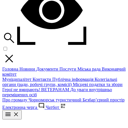
Головна
Новини
Документи
Послуги
Міська рада
Виконавчий
комітет
Муніципалітет
Контакти
Публічна інформація
Колегіальні
органи (ради, робочі групи, комісії)
Місцеві податки та збори
Герої не вмирають!
ВЕТЕРАНАМ
До уваги внутрішньо
переміщених осіб
Про громаду
Чорноморськ туристичний
Безбар’єрний простір
Електронна черга
Чатбот