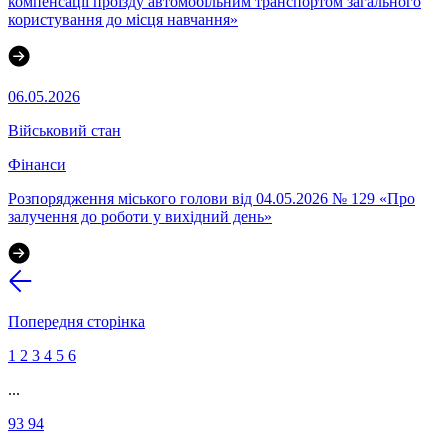
компенсації проїзду автомобільним транспортом загального
користування до місця навчання»
06.05.2026
Військовий стан
Фінанси
Розпорядження міського голови від 04.05.2026 № 129 «Про
залучення до роботи у вихідний день»
Попередня сторінка
1
2
3
4
5
6
...
93
94