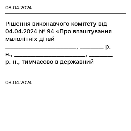
санітарної допомоги"
08.04.2024
Чорноморської міської ради
Одеського району Одеської області
Рішення виконавчого комітету від
та КНП «Чорноморська лікарня»
04.04.2024 № 94 «Про влаштування
Чорномо- рської міської ради
малолітніх дітей
Одеського району Одеської області
___________________________, _________ р.
матеріальних цінностей»
н., ___________________________, _________
р. н., тимчасово в державний
дитячий заклад на повне державне
забезпечення»
08.04.2024
Рішення виконавчого комітету від
04.04.2024 № 93 «Про реєстрацію
народження дитини, яку
відмовилися забрати з акушерського
відділення КНП «Чорноморська